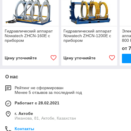
Гидравлический аппарат
Гидравлический аппарат
Эле
Nowatech ZHCN-160E с
Nowatech ZHCN-1200E с
аппа
прибором
прибором
800 
протоколирования и
протоколирования и
прот
от
полуавтоматическим
полуавтоматическим
управлением
управлением
Цену уточняйте
Цену уточняйте
О нас
Рейтинг не сформирован
Менее 5 отзывов за последний год
Работает с 28.02.2021
г. Актобе
Иманова, 81, Актобе, Казахстан
Контакты