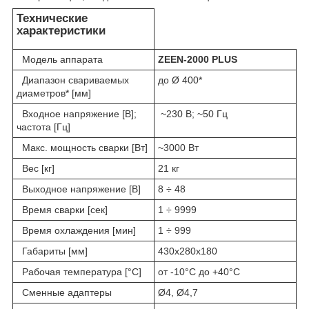
Технические
характеристики
Модель аппарата
ZEEN-2000 PLUS
Диапазон свариваемых
до Ø 400*
диаметров* [мм]
Входное напряжение [В];
~230 В; ~50 Гц
частота [Гц]
Макс. мощность сварки [Вт]
~3000 Вт
Вес [кг]
21 кг
Выходное напряжение [В]
8 ÷ 48
Время сварки [сек]
1 ÷ 9999
Время охлаждения [мин]
1 ÷ 999
Габариты [мм]
430x280x180
Рабочая температура [°C]
от -10°C до +40°C
Сменные адаптеры
Ø4, Ø4,7