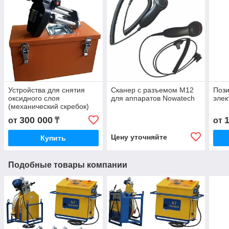
Устройства для снятия
Сканер с разъемом M12
Поз
оксидного слоя
для аппаратов Nowatech
элек
(механический скребок)
300 000
от
₸
от
Цену уточняйте
Купить
Подобные товары компании