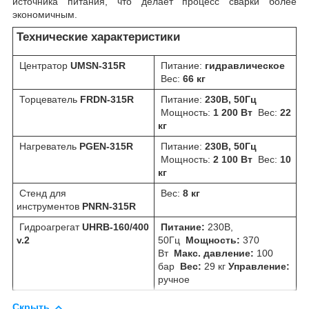
источника питания, что делает процесс сварки более
экономичным.
Технические характеристики
Центратор
UMSN-315R
Питание:
гидравлическое
Вес:
66 кг
Торцеватель
FRDN-315R
Питание:
230В, 50Гц
Мощность:
1 200 Вт
Вес:
22
кг
Нагреватель
PGEN-315R
Питание:
230В, 50Гц
Мощность:
2 100 Вт
Вес:
10
кг
Стенд для
Вес:
8 кг
инструментов
PNRN-315R
Гидроагрегат
UHRB-160/400
Питание:
230В,
v.2
50Гц
Мощность:
370
Вт
Макс. давление:
100
бар
Вес:
29 кг
Управление:
ручное
Скрыть