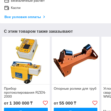
Безналичный расчет
Каспи
Все условия оплаты
С этим товаром также заказывают
Прибор
Опорные ролики для труб
Угло
протоколирования RZEN-
свар
2000
WW
1 300 000
55 000
от
₸
от
₸