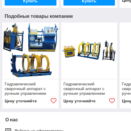
Цен
Купить
Купить
Подобные товары компании
Гидравлический
Гидравлический
Гидр
сварочный аппарат с
сварочный аппарат с
свар
ручным управлением
ручным управлением
руч
Nowatech ZHCB-800
Nowatech ZHCB-500R
Now
Цену уточняйте
Цену уточняйте
Цен
О нас
Рейтинг не сформирован