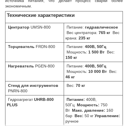
источника питания, что делает процесс сварки более
экономичным.
Технические характеристики
Центратор
UMSN-800
Питание:
гидравлическое
Вес центратора:
765 кг
Вес
крана:
235 кг
Торцеватель
FRDN-800
Питание:
400В, 50Гц
Мощность:
1 500 Вт
Вес:
150 кг
Нагреватель
PGEN-800
Питание:
400В, 50Гц
Мощность:
10 000 Вт
Вес:
46 кг
Стенд для инструментов
Вес:
70 кг
PNRN-800
Гидроагрегат
UHRB-800
Питание:
400В,
PLUS
50Гц
Мощность:
750
Вт
Макс. давление:
160
бар
Вес:
50 кг
Управление:
ручное