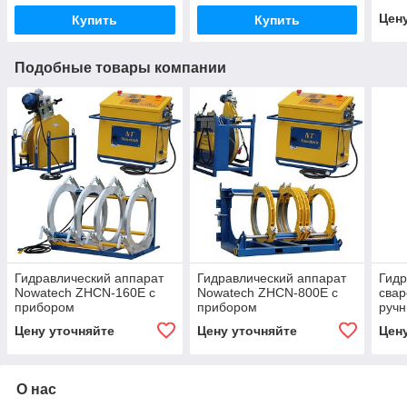
Цен
Купить
Купить
Подобные товары компании
Гидравлический аппарат
Гидравлический аппарат
Гидр
Nowatech ZHCN-160E с
Nowatech ZHCN-800E с
свар
прибором
прибором
руч
протоколирования и
протоколирования и
Now
Цену уточняйте
Цену уточняйте
Цен
полуавтоматическим
полуавтоматическим
управлением
управлением
О нас