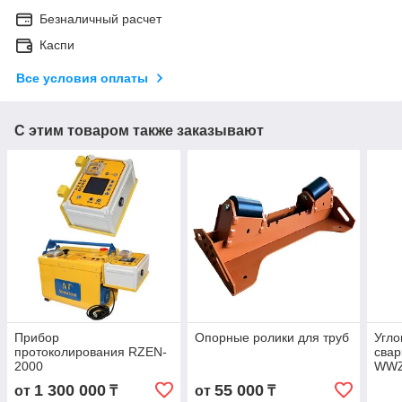
Безналичный расчет
Каспи
Все условия оплаты
С этим товаром также заказывают
Прибор
Опорные ролики для труб
Угло
протоколирования RZEN-
свар
2000
WW
1 300 000
55 000
от
₸
от
₸