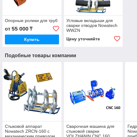
Опорные ролики для труб
Угловые вкладыши для
сварки отводов Nowatech
55 000
от
₸
WWZN
Цену уточняйте
Купить
Подобные товары компании
Стыковой аппарат
Сварочная машина для
Гидр
Nowatech ZRCN-160 с
стыковой сварки
Now
механическим приводом
VOLZHANIN CNC 160
при