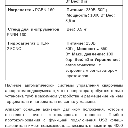
Вт
Вес:
8 кг
Нагреватель
PGEN-160
Питание:
230В, 50Гц
Мощность:
1000 Вт
Вес:
3,5 кг
Стенд для инструментов
Вес:
3,5 кг
PNRN-160
Гидроагрегат
UHEN-
Питание:
230В,
2.5CNC
50Гц
Мощность:
550
Вт
Макс. давление:
100
бар
Вес:
53 кг
Управление:
автоматическое, с
встроенным регистратором
протоколов
Наличие автоматической системы управления сварочным
аппаратом подразумевает, что от оператора требуется только
установка труб в зажимном устройстве и размещение на нем
торцевателя и нагревателя по сигналу машины.
Аппарат оснащен активным датчиком положения, который
позволяет точно контролировать процесс. Прибор
протоколирования с функцией подключения USB флеш-
накопителя имеет возможность записывать в памяти до 4000