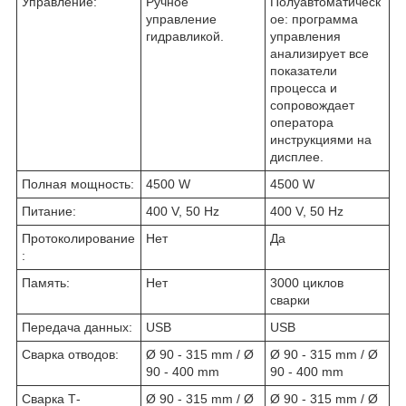
Управление:
Ручное
Полуавтоматическ
управление
ое: программа
гидравликой.
управления
анализирует все
показатели
процесса и
сопровождает
оператора
инструкциями на
дисплее.
Полная мощность:
4500 W
4500 W
Питание:
400 V, 50 Hz
400 V, 50 Hz
Протоколирование
Нет
Да
:
Память:
Нет
3000 циклов
сварки
Передача данных:
USB
USB
Сварка отводов:
Ø 90 - 315 mm / Ø
Ø 90 - 315 mm / Ø
90 - 400 mm
90 - 400 mm
Сварка Т-
Ø 90 - 315 mm / Ø
Ø 90 - 315 mm / Ø