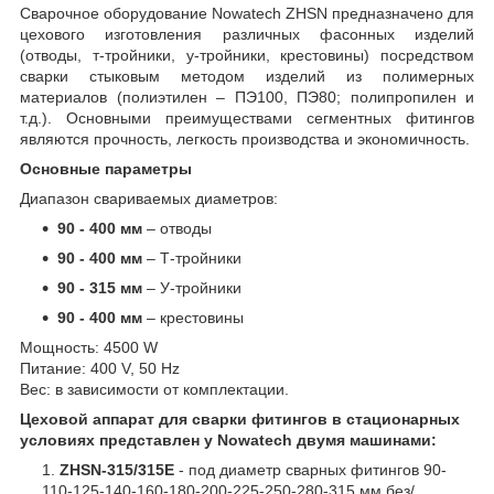
Сварочное оборудование Nowatech ZHSN предназначено для
цехового изготовления различных фасонных изделий
(отводы, т-тройники, у-тройники, крестовины) посредством
сварки стыковым методом изделий из полимерных
материалов (полиэтилен – ПЭ100, ПЭ80; полипропилен и
т.д.). Основными преимуществами сегментных фитингов
являются прочность, легкость производства и экономичность.
Основные параметры
Диапазон свариваемых диаметров:
90 - 400 мм
– отводы
90 - 400 мм
– Т-тройники
90 - 315 мм
– У-тройники
90 - 400 мм
– крестовины
Мощность: 4500 W
Питание: 400 V, 50 Hz
Вес: в зависимости от комплектации.
Цеховой аппарат для сварки фитингов в стационарных
условиях представлен у Nowatech двумя машинами:
ZHSN-315/315E
- под диаметр сварных фитингов 90-
110-125-140-160-180-200-225-250-280-315 мм без/