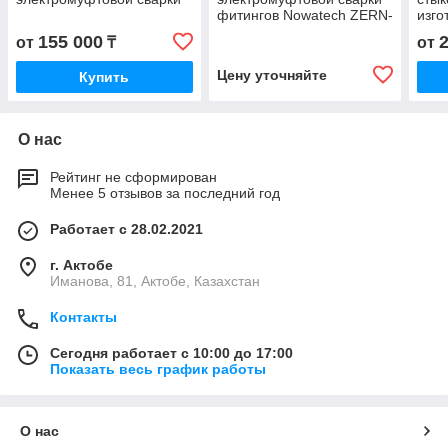
фитингов Nowatech ZERN-
изго
160
Now
155 000
от
₸
от
Цену уточняйте
Купить
О нас
Рейтинг не сформирован
Менее 5 отзывов за последний год
Работает с 28.02.2021
г. Актобе
Иманова, 81, Актобе, Казахстан
Контакты
Сегодня работает с 10:00 до 17:00
Показать весь график работы
О нас