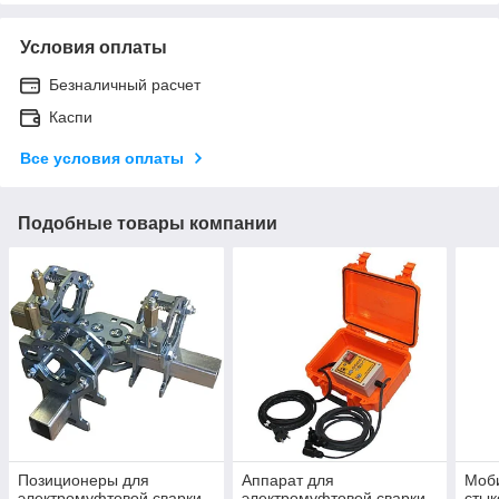
Условия оплаты
Безналичный расчет
Каспи
Все условия оплаты
Подобные товары компании
Позиционеры для
Аппарат для
Моб
электромуфтовой сварки
электромуфтовой сварки
стык