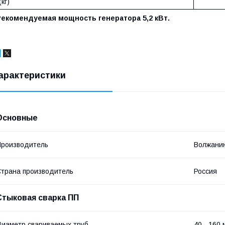
(кг)
Рекомендуемая мощность генератора 5,2 кВт.
арактеристики
Основные
роизводитель
Волжани
трана производитель
Россия
Стыковая сварка ПП
иаметр свариваемых труб
40 - 160 