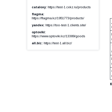
cataloxy
https://test-1.cxkz.ru/products
flagma
https://flagma.kz/1951773/products/
yandex
https://too-test-1.clients.site/
optoviki
https://www.optoviki.kz/13389/goods
all.biz
https://test-1.all.biz/