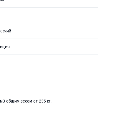
еский
анция
м3 общим весом от 235 кг.