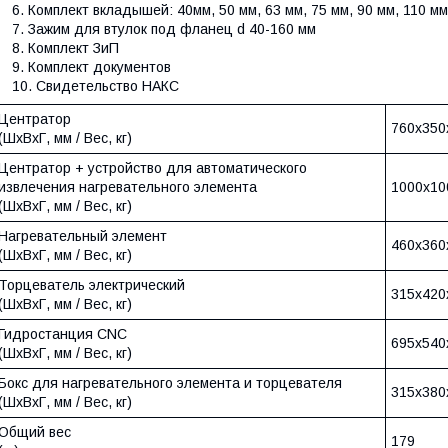
Комплект вкладышей: 40мм, 50 мм, 63 мм, 75 мм, 90 мм, 110 мм
Зажим для втулок под фланец d 40-160 мм
Комплект ЗиП
Комплект документов
Свидетельство НАКС
Центратор
760х350х
(ШхВхГ, мм / Вес, кг)
Центратор + устройство для автоматического
извлечения нагревательного элемента
1000х10
(ШхВхГ, мм / Вес, кг)
Нагревательный элемент
460х360х
(ШхВхГ, мм / Вес, кг)
Торцеватель электрический
315х420х
(ШхВхГ, мм / Вес, кг)
Гидростанция CNC
695х540х
(ШхВхГ, мм / Вес, кг)
Бокс для нагревательного элемента и торцевателя
315х380х
(ШхВхГ, мм / Вес, кг)
Общий вес
179