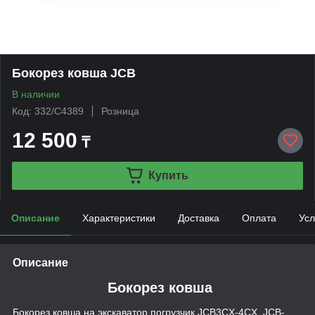
Бокорез ковша JCB
В наличии
Код: 332/C4389
Розница
12 500
₸
Купить
Описание
Характеристики
Доставка
Оплата
Усл
Описание
Бокорез ковша
Бокорез ковша на экскаватор погрузчик JCB3CX-4CX. JCB-