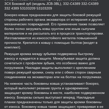
3CX Боковой зуб (модель JCB-3BL), 332-C4389 332-C4389
332 4389 53103209 53103209
Бокорез ковша предназначен для защиты боковой режущей
стороны рабочего органа экскаватора от истирания и других
механических повреждений. Его применение также позволяет
более полно загружать ковш грунтом или иным сыпучим
материалом и не рассыпать его в процессе транспортировки.
Изготавливается из износостойкого металла повышенной
прочности. Крепится к ковшу с помощью болтов (входят в
комплект).
Режущая кромка между зубьями подвержена быстрому
износу и нуждается в защите. Межзубьевая защита должна
сочетаться с профилем зубьев, что особенно важно для
погрузчиков. Накладки защиты выполняют с креплением
поверх режущей кромки, снизу или с обеих сторон сварным
соединением на экскаваторах или на болтах на погрузчиках.
На нижнюю часть боковины ковша устанавливают бокорез,
который выполняет резание грунта и одновременно
защищает кромку боковины в месте, наиболее подверженном
износу. Бокорезы сильно выступают вперед. Накладные
планки предназначены только для защиты кромки боковины
от износа. Боковину ковша также защищают, приваривая в ее