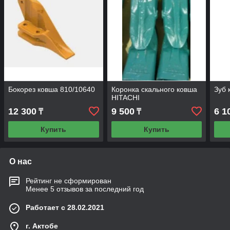
Бокорез ковша 810/10640
Коронка скального ковша
Зуб 
HITACHI
12 300
9 500
6 1
₸
₸
Купить
Купить
О нас
Рейтинг не сформирован
Менее 5 отзывов за последний год
Работает с 28.02.2021
г. Актобе