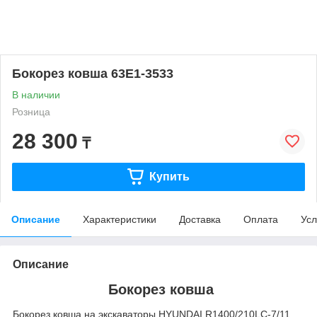
Бокорез ковша 63E1-3533
В наличии
Розница
28 300
₸
Купить
Описание
Характеристики
Доставка
Оплата
Усл
Описание
Бокорез ковша
Бокорез ковша на экскаваторы HYUNDAI R1400/210LC-7/11.