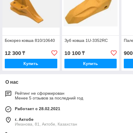
Бокорез ковша 810/10640
Зуб ковша 1U-3352RC
Пале
12 300
10 100
900
₸
₸
Купить
Купить
О нас
Рейтинг не сформирован
Менее 5 отзывов за последний год
Работает с 28.02.2021
г. Актобе
Иманова, 81, Актобе, Казахстан