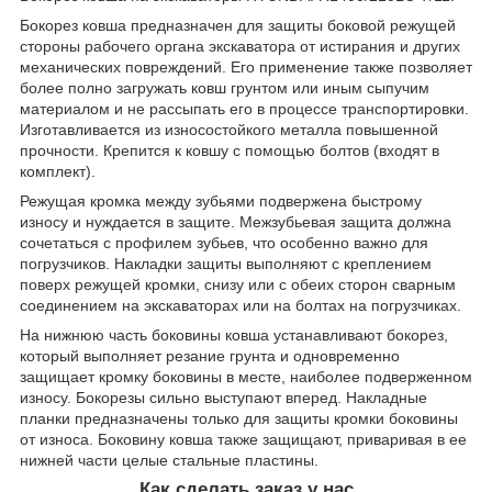
Бокорез ковша предназначен для защиты боковой режущей
стороны рабочего органа экскаватора от истирания и других
механических повреждений. Его применение также позволяет
более полно загружать ковш грунтом или иным сыпучим
материалом и не рассыпать его в процессе транспортировки.
Изготавливается из износостойкого металла повышенной
прочности. Крепится к ковшу с помощью болтов (входят в
комплект).
Режущая кромка между зубьями подвержена быстрому
износу и нуждается в защите. Межзубьевая защита должна
сочетаться с профилем зубьев, что особенно важно для
погрузчиков. Накладки защиты выполняют с креплением
поверх режущей кромки, снизу или с обеих сторон сварным
соединением на экскаваторах или на болтах на погрузчиках.
На нижнюю часть боковины ковша устанавливают бокорез,
который выполняет резание грунта и одновременно
защищает кромку боковины в месте, наиболее подверженном
износу. Бокорезы сильно выступают вперед. Накладные
планки предназначены только для защиты кромки боковины
от износа. Боковину ковша также защищают, приваривая в ее
нижней части целые стальные пластины.
Как сделать заказ у нас