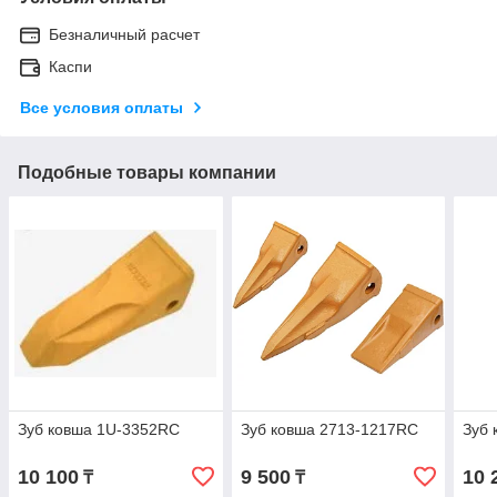
Безналичный расчет
Каспи
Все условия оплаты
Подобные товары компании
Зуб ковша 1U-3352RC
Зуб ковша 2713-1217RC
Зуб 
10 100
9 500
10 
₸
₸