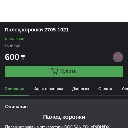
Палец коронки 2705-1021
В наличии
Розница
600
₸
Купить
Описание
Характеристики
Доставка
Оплата
Усл
Описание
Палец коронки
Палец коронки на экскаваторы DOOSAN SOLAR/DH/DX