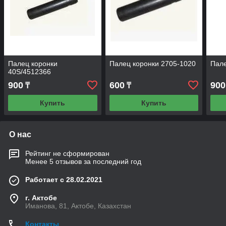
Палец коронки
Палец коронки 2705-1020
Пале
40S/4512366
900
600
900
₸
₸
Купить
Купить
О нас
Рейтинг не сформирован
Менее 5 отзывов за последний год
Работает с 28.02.2021
г. Актобе
Иманова, 81, Актобе, Казахстан
Контакты