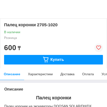
Палец коронки 2705-1020
В наличии
Розница
600
₸
Купить
Описание
Характеристики
Доставка
Оплата
Усл
Описание
Палец коронки
Палец коронки на экскаваторы DOOSAN SOLAR/DH/DX