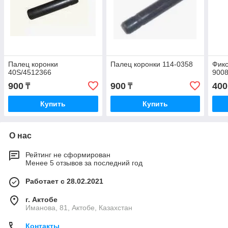
Палец коронки
Палец коронки 114-0358
Фикс
40S/4512366
900
900
900
400
₸
₸
Купить
Купить
О нас
Рейтинг не сформирован
Менее 5 отзывов за последний год
Работает с 28.02.2021
г. Актобе
Иманова, 81, Актобе, Казахстан
Контакты