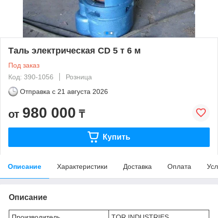
Таль электрическая CD 5 т 6 м
Под заказ
Код: 390-1056
Розница
Отправка с
21 августа 2026
980 000
от
₸
Купить
Описание
Характеристики
Доставка
Оплата
Усл
Описание
Производитель
TOR INDUSTRIES