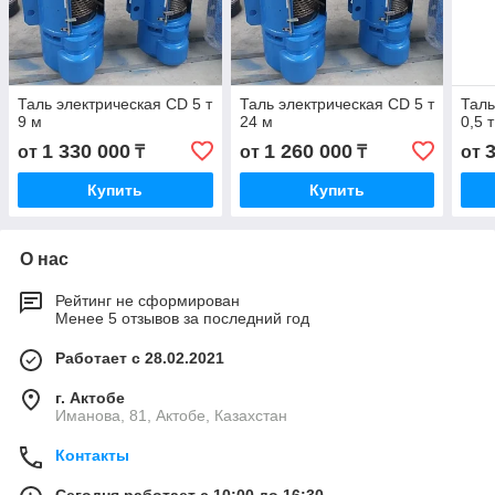
Таль электрическая CD 5 т
Таль электрическая CD 5 т
Таль
9 м
24 м
0,5 
1 330 000
1 260 000
от
₸
от
₸
от
Купить
Купить
О нас
Рейтинг не сформирован
Менее 5 отзывов за последний год
Работает с 28.02.2021
г. Актобе
Иманова, 81, Актобе, Казахстан
Контакты