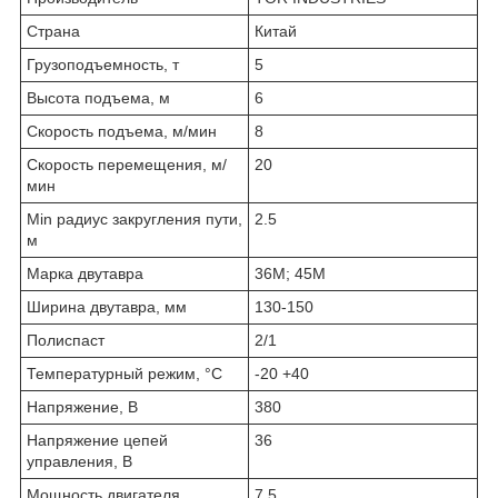
Страна
Китай
Грузоподъемность, т
5
Высота подъема, м
6
Скорость подъема, м/мин
8
Скорость перемещения, м/
20
мин
Min радиус закругления пути,
2.5
м
Марка двутавра
36М; 45М
Ширина двутавра, мм
130-150
Полиспаст
2/1
Температурный режим, °С
-20 +40
Напряжение, В
380
Напряжение цепей
36
управления, В
Мощность двигателя
7.5