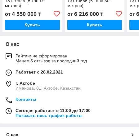
13Т10626 (5 тонн 9
13Т10666 (5 тонн 30
13Т1
метров)
метров)
метр
4 550 000
6 216 000
от
₸
от
₸
от
Купить
Купить
О нас
Рейтинг не сформирован
Менее 5 отзывов за последний год
Работает с 28.02.2021
г. Актобе
Иманова, 81, Актобе, Казахстан
Контакты
Сегодня работает с 11:00 до 17:00
Показать весь график работы
О нас