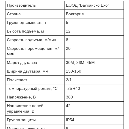
Производитель
ЕООД "Балканско Ехо"
Страна
Болгария
Грузоподъемность, т
5
Высота подъема, м
12
Скорость подъема, м/мин
8
Скорость перемещения, м/
20
мин
Марка двутавра
30М; 36М; 45М
Ширина двутавра, мм
130-150
Полиспаст
2/1
Температурный режим, °С
-25 +40
Напряжение, В
380
Напряжение цепей
42
управления, В
Группа защиты
IP54
Мощность двигателя
8