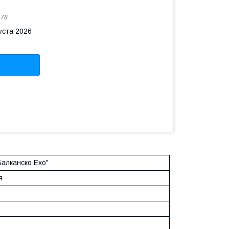
178
уста 2026
алканско Ехо"
я