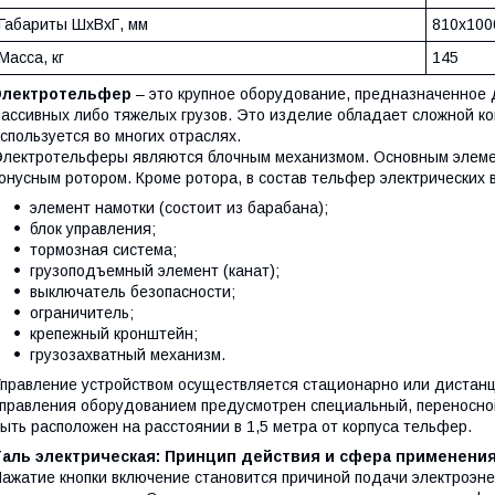
Габариты ШхВхГ, мм
810х100
Масса, кг
145
Электротельфер
– это крупное оборудование, предназначенное
ассивных либо тяжелых грузов. Это изделие обладает сложной кон
спользуется во многих отраслях.
лектротельферы являются блочным механизмом. Основным элемен
онусным ротором. Кроме ротора, в состав тельфер электрических 
элемент намотки (состоит из барабана);
блок управления;
тормозная система;
грузоподъемный элемент (канат);
выключатель безопасности;
ограничитель;
крепежный кронштейн;
грузозахватный механизм.
правление устройством осуществляется стационарно или дистанц
правления оборудованием предусмотрен специальный, переносной
ыть расположен на расстоянии в 1,5 метра от корпуса тельфер.
Таль электрическая: Принцип действия и сфера применени
ажатие кнопки включение становится причиной подачи электроэне