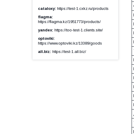
cataloxy
https://test-1.cxkz.ru/products
flagma
https://flagma.kz/1951773/products/
yandex
https://too-test-1.clients.site/
optoviki
https://www.optoviki.kz/13389/goods
all.biz
https://test-1.all.biz/