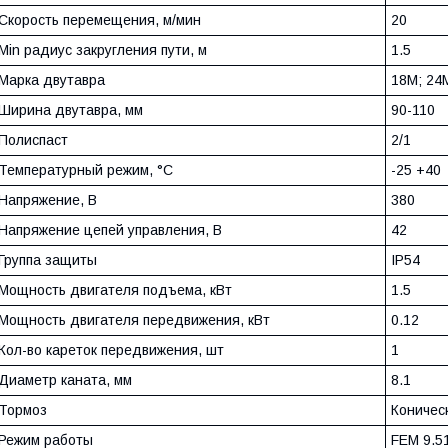
Скорость перемещения, м/мин
20
Min радиус закругления пути, м
1.5
Марка двутавра
18М; 24
Ширина двутавра, мм
90-110
Полиспаст
2/1
Температурный режим, °С
-25 +40
Напряжение, В
380
Напряжение цепей управления, В
42
Группа защиты
IP54
Мощность двигателя подъема, кВт
1.5
Мощность двигателя передвижения, кВт
0.12
Кол-во кареток передвижения, шт
1
Диаметр каната, мм
8.1
Тормоз
Коничес
Режим работы
FEM 9.5