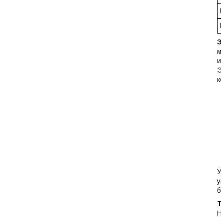
м
и
Э
к
У
у
б
Н