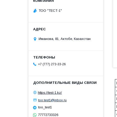
ТОО "ТЕСТ-1"
Иманова, 81, Актобе, Казахстан
+7 (777) 273-33-26
https://test-1.kz/
too.test1@inbox.ru
too_test1
77772733326