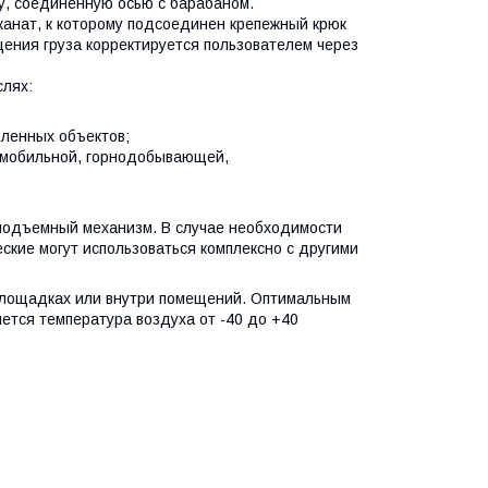
у, соединенную осью с барабаном.
канат, к которому подсоединен крепежный крюк
щения груза корректируется пользователем через
слях:
шленных объектов;
омобильной, горнодобывающей,
оподъемный механизм. В случае необходимости
ские могут использоваться комплексно с другими
площадках или внутри помещений. Оптимальным
ется температура воздуха от -40 до +40