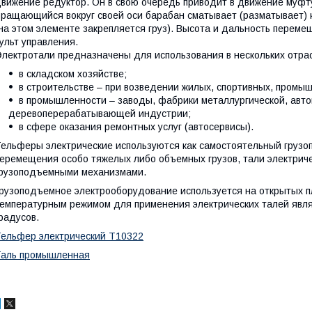
вижение редуктор. Он в свою очередь приводит в движение муфт
ращающийся вокруг своей оси барабан сматывает (разматывает) 
на этом элементе закрепляется груз). Высота и дальность переме
ульт управления.
лектротали предназначены для использования в нескольких отра
в складском хозяйстве;
в строительстве – при возведении жилых, спортивных, промы
в промышленности – заводы, фабрики металлургической, авт
деревоперерабатывающей индустрии;
в сфере оказания ремонтных услуг (автосервисы).
ельферы электрические используются как самостоятельный груз
еремещения особо тяжелых либо объемных грузов, тали электриче
рузоподъемными механизмами.
рузоподъемное электрооборудование используется на открытых 
емпературным режимом для применения электрических талей явля
радусов.
ельфер электрический Т10322
Таль промышленная