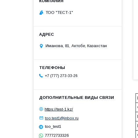
ТОО "ТЕСТ-1"
Иманова, 81, Актобе, Казахстан
+7 (777) 273-33-26
https://test-1.kz/
too.test1@inbox.ru
too_test1
77772733326