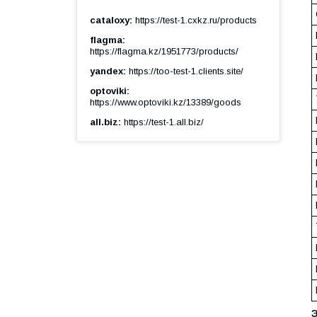
cataloxy
https://test-1.cxkz.ru/products
flagma
https://flagma.kz/1951773/products/
yandex
https://too-test-1.clients.site/
optoviki
https://www.optoviki.kz/13389/goods
all.biz
https://test-1.all.biz/