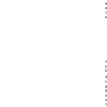
м
и
Э
к
У
у
б
Н
д
В
(
п
Э