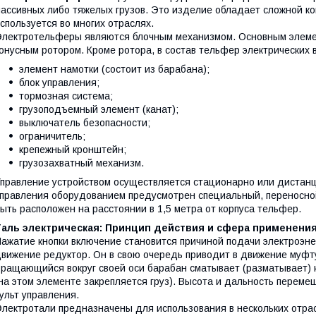
ассивных либо тяжелых грузов. Это изделие обладает сложной кон
спользуется во многих отраслях.
лектротельферы являются блочным механизмом. Основным элемен
онусным ротором. Кроме ротора, в состав тельфер электрических 
элемент намотки (состоит из барабана);
блок управления;
тормозная система;
грузоподъемный элемент (канат);
выключатель безопасности;
ограничитель;
крепежный кронштейн;
грузозахватный механизм.
правление устройством осуществляется стационарно или дистанц
правления оборудованием предусмотрен специальный, переносной
ыть расположен на расстоянии в 1,5 метра от корпуса тельфер.
Таль электрическая: Принцип действия и сфера применени
ажатие кнопки включение становится причиной подачи электроэне
вижение редуктор. Он в свою очередь приводит в движение муфт
ращающийся вокруг своей оси барабан сматывает (разматывает) 
на этом элементе закрепляется груз). Высота и дальность переме
ульт управления.
лектротали предназначены для использования в нескольких отра