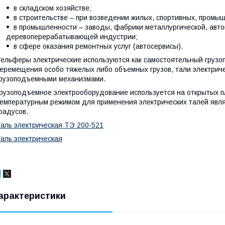
в складском хозяйстве;
в строительстве – при возведении жилых, спортивных, промы
в промышленности – заводы, фабрики металлургической, авт
деревоперерабатывающей индустрии;
в сфере оказания ремонтных услуг (автосервисы).
ельферы электрические используются как самостоятельный груз
еремещения особо тяжелых либо объемных грузов, тали электриче
рузоподъемными механизмами.
рузоподъемное электрооборудование используется на открытых 
емпературным режимом для применения электрических талей явля
радусов.
аль электрическая ТЭ 200-521
аль электрическая
арактеристики