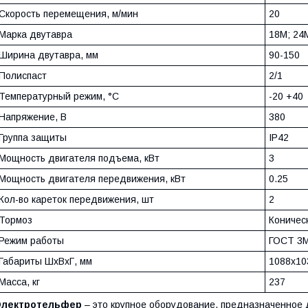
Скорость перемещения, м/мин
20
Марка двутавра
18М; 24
Ширина двутавра, мм
90-150
Полиспаст
2/1
Температурный режим, °С
-20 +40
Напряжение, В
380
Группа защиты
IP42
Мощность двигателя подъема, кВт
3
Мощность двигателя передвижения, кВт
0.25
Кол-во кареток передвижения, шт
2
Тормоз
Коничес
Режим работы
ГОСТ 3
Габариты ШхВхГ, мм
1088х10
Масса, кг
237
Электротельфер
– это крупное оборудование, предназначенное