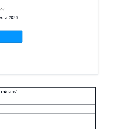
094
уста 2026
тайталь"