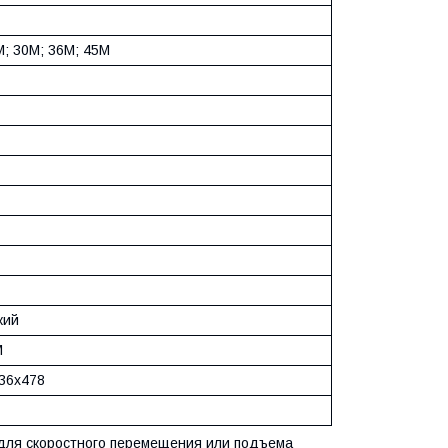
М; 30М; 36М; 45М
кий
М
36х478
 для скоростного перемещения или подъема