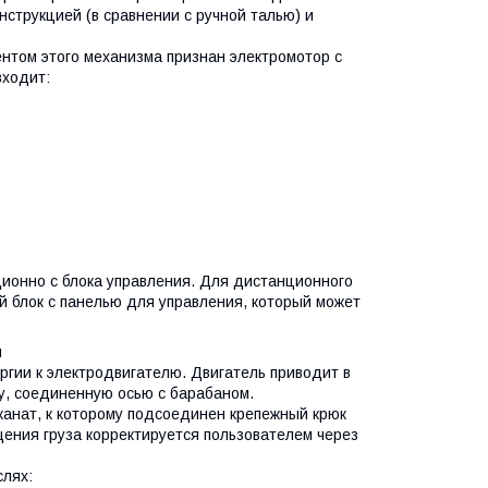
струкцией (в сравнении с ручной талью) и
том этого механизма признан электромотор с
входит:
ионно с блока управления. Для дистанционного
 блок с панелью для управления, который может
я
ргии к электродвигателю. Двигатель приводит в
у, соединенную осью с барабаном.
канат, к которому подсоединен крепежный крюк
щения груза корректируется пользователем через
слях: