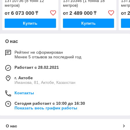
13Т10736 (8 тонн 12
13Т10346 (1 тонна 18
13Т1
метров)
метров)
метр
6 073 000
2 489 000
от
₸
от
₸
от
Купить
Купить
О нас
Рейтинг не сформирован
Менее 5 отзывов за последний год
Работает с 28.02.2021
г. Актобе
Иманова, 81, Актобе, Казахстан
Контакты
Сегодня работает с 10:00 до 16:30
Показать весь график работы
О нас