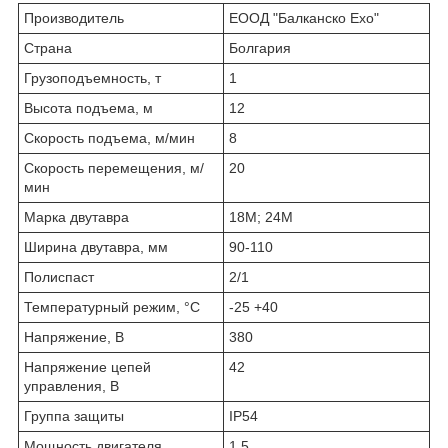
Производитель
ЕООД "Балканско Ехо"
Страна
Болгария
Грузоподъемность, т
1
Высота подъема, м
12
Скорость подъема, м/мин
8
Скорость перемещения, м/
20
мин
Марка двутавра
18М; 24М
Ширина двутавра, мм
90-110
Полиспаст
2/1
Температурный режим, °С
-25 +40
Напряжение, В
380
Напряжение цепей
42
управления, В
Группа защиты
IP54
Мощность двигателя
1.5