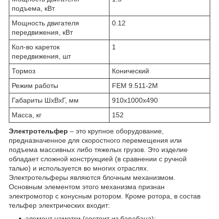
подъема, кВт
Мощность двигателя
0.12
передвижения, кВт
Кол-во кареток
1
передвижения, шт
Тормоз
Конический
Режим работы
FEM 9.511-2М
Габариты ШхВхГ, мм
910х1000х490
Масса, кг
152
Электротельфер
– это крупное оборудование,
предназначенное для скоростного перемещения или
подъема массивных либо тяжелых грузов. Это изделие
обладает сложной конструкцией (в сравнении с ручной
талью) и используется во многих отраслях.
Электротельферы являются блочным механизмом.
Основным элементом этого механизма признан
электромотор с конусным ротором. Кроме ротора, в состав
тельфер электрических входит:
элемент намотки (состоит из барабана);