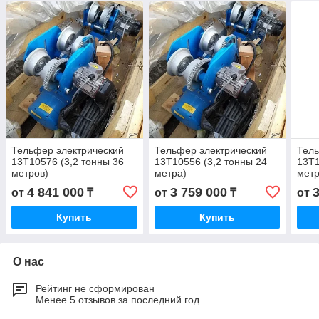
Тельфер электрический
Тельфер электрический
Тель
13Т10576 (3,2 тонны 36
13Т10556 (3,2 тонны 24
13Т1
метров)
метра)
метр
4 841 000
3 759 000
от
₸
от
₸
от
Купить
Купить
О нас
Рейтинг не сформирован
Менее 5 отзывов за последний год