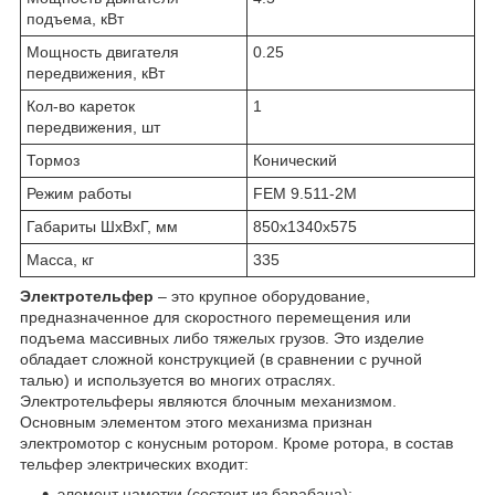
подъема, кВт
Мощность двигателя
0.25
передвижения, кВт
Кол-во кареток
1
передвижения, шт
Тормоз
Конический
Режим работы
FEM 9.511-2М
Габариты ШхВхГ, мм
850х1340х575
Масса, кг
335
Электротельфер
– это крупное оборудование,
предназначенное для скоростного перемещения или
подъема массивных либо тяжелых грузов. Это изделие
обладает сложной конструкцией (в сравнении с ручной
талью) и используется во многих отраслях.
Электротельферы являются блочным механизмом.
Основным элементом этого механизма признан
электромотор с конусным ротором. Кроме ротора, в состав
тельфер электрических входит:
элемент намотки (состоит из барабана);