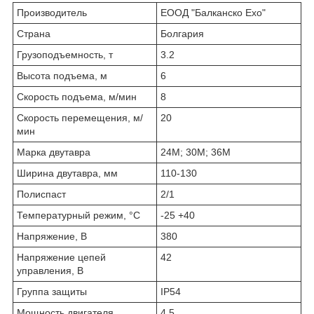
Производитель
ЕООД "Балканско Ехо"
Страна
Болгария
Грузоподъемность, т
3.2
Высота подъема, м
6
Скорость подъема, м/мин
8
Скорость перемещения, м/
20
мин
Марка двутавра
24М; 30М; 36М
Ширина двутавра, мм
110-130
Полиспаст
2/1
Температурный режим, °С
-25 +40
Напряжение, В
380
Напряжение цепей
42
управления, В
Группа защиты
IP54
Мощность двигателя
4.5