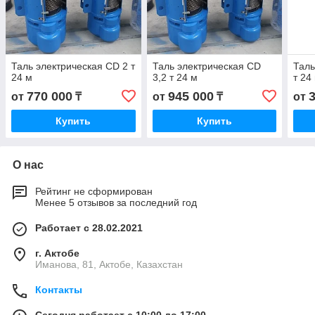
Таль электрическая CD 2 т
Таль электрическая CD
Таль
24 м
3,2 т 24 м
т 24
770 000
945 000
от
₸
от
₸
от
Купить
Купить
О нас
Рейтинг не сформирован
Менее 5 отзывов за последний год
Работает с 28.02.2021
г. Актобе
Иманова, 81, Актобе, Казахстан
Контакты