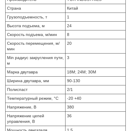
Страна
Китай
Грузоподъемность, т
1
Высота подъема, м
24
Скорость подъема, м/мин
8
Скорость перемещения, м/
20
мин
Min радиус закругления пути,
3
м
Марка двутавра
18М; 24М; 30М
Ширина двутавра, мм
90-130
Полиспаст
2/1
Температурный режим, °С
-20 +40
Напряжение, В
380
Напряжение цепей
36
управления, В
Мощность двигателя
1.5