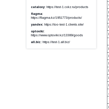
cataloxy
https://test-1.cxkz.ru/products
flagma
https://flagma.kz/1951773/products/
yandex
https://too-test-1.clients.site/
optoviki
https://www.optoviki.kz/13389/goods
all.biz
https://test-1.all.biz/