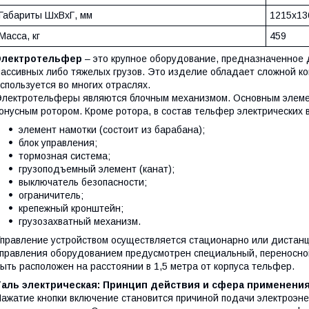
Габариты ШхВхГ, мм
1215х13
Масса, кг
459
Электротельфер
– это крупное оборудование, предназначенное
ассивных либо тяжелых грузов. Это изделие обладает сложной кон
спользуется во многих отраслях.
лектротельферы являются блочным механизмом. Основным элемен
онусным ротором. Кроме ротора, в состав тельфер электрических 
элемент намотки (состоит из барабана);
блок управления;
тормозная система;
грузоподъемный элемент (канат);
выключатель безопасности;
ограничитель;
крепежный кронштейн;
грузозахватный механизм.
правление устройством осуществляется стационарно или дистанц
правления оборудованием предусмотрен специальный, переносной
ыть расположен на расстоянии в 1,5 метра от корпуса тельфер.
Таль электрическая: Принцип действия и сфера применени
ажатие кнопки включение становится причиной подачи электроэне