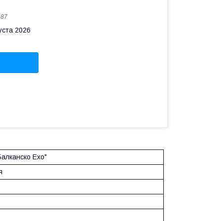
187
уста 2026
алканско Ехо"
я