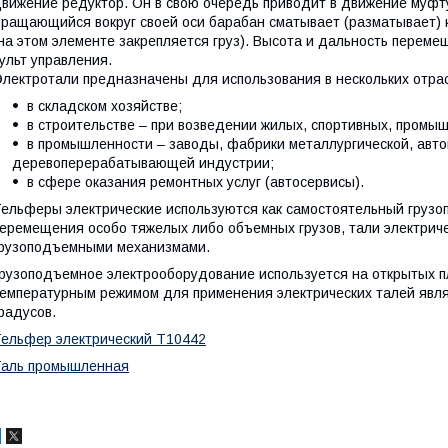
вижение редуктор. Он в свою очередь приводит в движение муфт
ращающийся вокруг своей оси барабан сматывает (разматывает) 
на этом элементе закрепляется груз). Высота и дальность переме
ульт управления.
лектротали предназначены для использования в нескольких отра
в складском хозяйстве;
в строительстве – при возведении жилых, спортивных, промы
в промышленности – заводы, фабрики металлургической, авт
деревоперерабатывающей индустрии;
в сфере оказания ремонтных услуг (автосервисы).
ельферы электрические используются как самостоятельный груз
еремещения особо тяжелых либо объемных грузов, тали электриче
рузоподъемными механизмами.
рузоподъемное электрооборудование используется на открытых 
емпературным режимом для применения электрических талей явля
радусов.
ельфер электрический Т10442
Таль промышленная