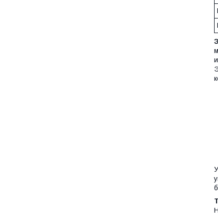
м
и
Э
к
У
у
б
Н