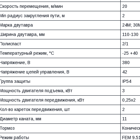
Скорость перемещения, м/мин
20
Min радиус закругления пути, м
2
Марка двутавра
24М; 30
Ширина двутавра, мм
110-130
Полиспаст
2/1
Температурный режим, °С
-25 +40
Напряжение, В
380
Напряжение цепей управления, В
42
Группа защиты
IP54
Мощность двигателя подъема, кВт
3
Мощность двигателя передвижения, кВт
0,25х2
Кол-во кареток передвижения, шт
2
Диаметр каната, мм
11
Тормоз
Коничес
Режим работы
FEM 9.5