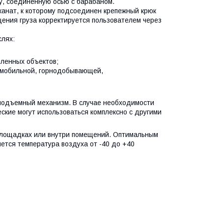
у, соединенную осью с барабаном.
канат, к которому подсоединен крепежный крюк
щения груза корректируется пользователем через
слях:
шленных объектов;
омобильной, горнодобывающей,
оподъемный механизм. В случае необходимости
ские могут использоваться комплексно с другими
площадках или внутри помещений. Оптимальным
ется температура воздуха от -40 до +40