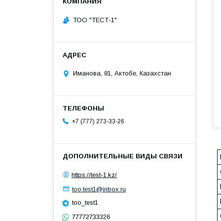
ТОО "ТЕСТ-1"
Иманова, 81, Актобе, Казахстан
+7 (777) 273-33-26
https://test-1.kz/
too.test1@inbox.ru
too_test1
77772733326