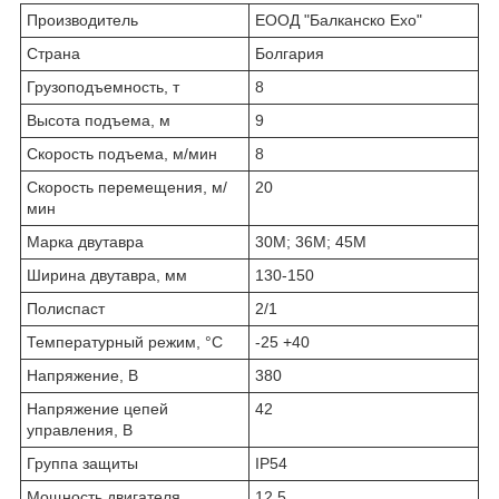
Производитель
ЕООД "Балканско Ехо"
Страна
Болгария
Грузоподъемность, т
8
Высота подъема, м
9
Скорость подъема, м/мин
8
Скорость перемещения, м/
20
мин
Марка двутавра
30М; 36М; 45М
Ширина двутавра, мм
130-150
Полиспаст
2/1
Температурный режим, °С
-25 +40
Напряжение, В
380
Напряжение цепей
42
управления, В
Группа защиты
IP54
Мощность двигателя
12.5