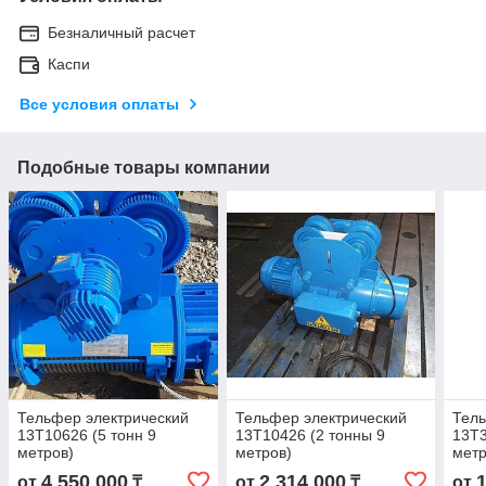
Безналичный расчет
Каспи
Все условия оплаты
Подобные товары компании
Тельфер электрический
Тельфер электрический
Тель
13Т10626 (5 тонн 9
13Т10426 (2 тонны 9
13Т3
метров)
метров)
метр
4 550 000
2 314 000
от
₸
от
₸
от