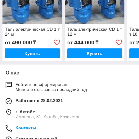
Таль электрическая CD 1 т
Таль электрическая CD 1 т
Таль
24 м
12 м
т 18
490 000
444 000
от
₸
от
₸
от
Купить
Купить
О нас
Рейтинг не сформирован
Менее 5 отзывов за последний год
Работает с 28.02.2021
г. Актобе
Иманова, 81, Актобе, Казахстан
Контакты