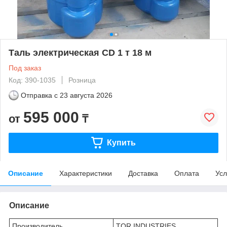
Таль электрическая CD 1 т 18 м
Под заказ
Код: 390-1035
Розница
Отправка с
23 августа 2026
595 000
от
₸
Купить
Описание
Характеристики
Доставка
Оплата
Усл
Описание
Производитель
TOR INDUSTRIES