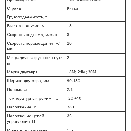
Страна
Китай
Грузоподъемность, т
1
Высота подъема, м
18
Скорость подъема, м/мин
8
Скорость перемещения, м/
20
мин
Min радиус закругления пути,
2
м
Марка двутавра
18М; 24М; 30М
Ширина двутавра, мм
90-130
Полиспаст
2/1
Температурный режим, °С
-20 +40
Напряжение, В
380
Напряжение цепей
36
управления, В
Мощность двигателя
1.5