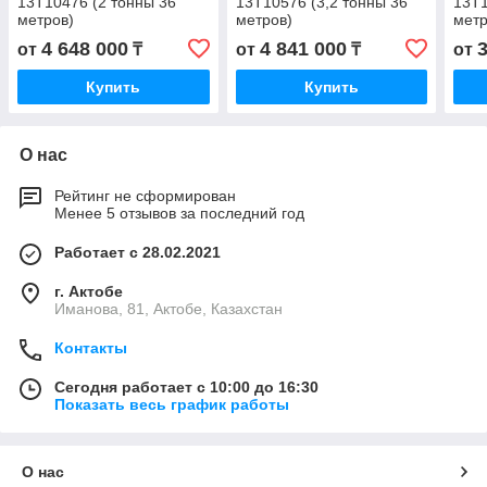
13Т10476 (2 тонны 36
13Т10576 (3,2 тонны 36
13Т1
метров)
метров)
метр
4 648 000
4 841 000
от
₸
от
₸
от
Купить
Купить
О нас
Рейтинг не сформирован
Менее 5 отзывов за последний год
Работает с 28.02.2021
г. Актобе
Иманова, 81, Актобе, Казахстан
Контакты
Сегодня работает с 10:00 до 16:30
Показать весь график работы
О нас