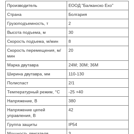
Производитель
ЕООД "Балканско Ехо"
Страна
Болгария
Грузоподъемность, т
2
Высота подъема, м
30
Скорость подъема, м/мин
8
Скорость перемещения, м/
20
мин
Марка двутавра
24М; 30М; 36М
Ширина двутавра, мм
110-130
Полиспаст
2/1
Температурный режим, °С
-25 +40
Напряжение, В
380
Напряжение цепей
42
управления, В
Группа защиты
IP54
Мощность двигателя
3