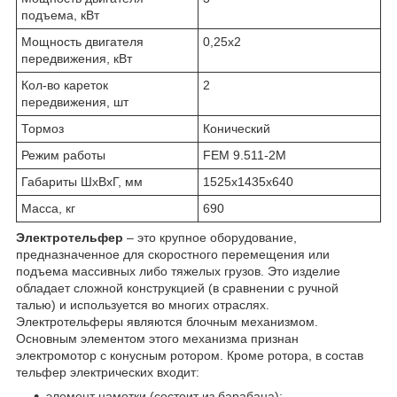
подъема, кВт
Мощность двигателя
0,25х2
передвижения, кВт
Кол-во кареток
2
передвижения, шт
Тормоз
Конический
Режим работы
FEM 9.511-2М
Габариты ШхВхГ, мм
1525х1435х640
Масса, кг
690
Электротельфер
– это крупное оборудование,
предназначенное для скоростного перемещения или
подъема массивных либо тяжелых грузов. Это изделие
обладает сложной конструкцией (в сравнении с ручной
талью) и используется во многих отраслях.
Электротельферы являются блочным механизмом.
Основным элементом этого механизма признан
электромотор с конусным ротором. Кроме ротора, в состав
тельфер электрических входит:
элемент намотки (состоит из барабана);