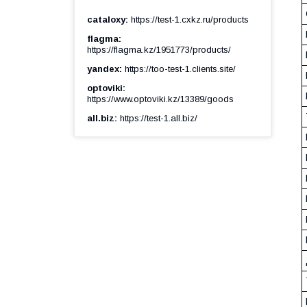
cataloxy
https://test-1.cxkz.ru/products
flagma
https://flagma.kz/1951773/products/
yandex
https://too-test-1.clients.site/
optoviki
https://www.optoviki.kz/13389/goods
all.biz
https://test-1.all.biz/