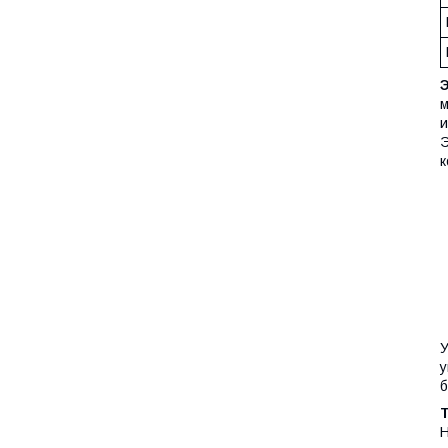
м
и
Э
к
У
у
б
Н