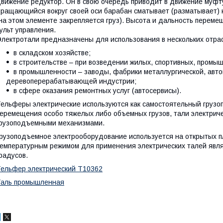
вижение редуктор. Он в свою очередь приводит в движение муфт
ращающийся вокруг своей оси барабан сматывает (разматывает) 
на этом элементе закрепляется груз). Высота и дальность переме
ульт управления.
лектротали предназначены для использования в нескольких отра
в складском хозяйстве;
в строительстве – при возведении жилых, спортивных, промы
в промышленности – заводы, фабрики металлургической, авт
деревоперерабатывающей индустрии;
в сфере оказания ремонтных услуг (автосервисы).
ельферы электрические используются как самостоятельный груз
еремещения особо тяжелых либо объемных грузов, тали электриче
рузоподъемными механизмами.
рузоподъемное электрооборудование используется на открытых 
емпературным режимом для применения электрических талей явля
радусов.
ельфер электрический Т10362
Таль промышленная