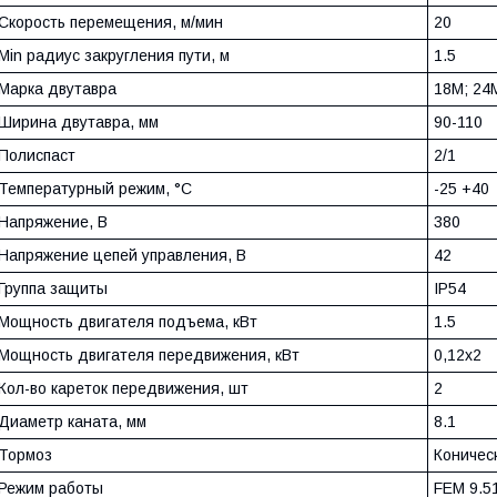
Скорость перемещения, м/мин
20
Min радиус закругления пути, м
1.5
Марка двутавра
18М; 24
Ширина двутавра, мм
90-110
Полиспаст
2/1
Температурный режим, °С
-25 +40
Напряжение, В
380
Напряжение цепей управления, В
42
Группа защиты
IP54
Мощность двигателя подъема, кВт
1.5
Мощность двигателя передвижения, кВт
0,12х2
Кол-во кареток передвижения, шт
2
Диаметр каната, мм
8.1
Тормоз
Коничес
Режим работы
FEM 9.5