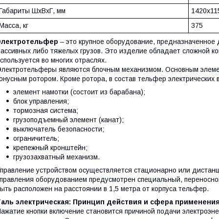
Габариты ШхВхГ, мм
1420х11
Масса, кг
375
Электротельфер
– это крупное оборудование, предназначенное
ассивных либо тяжелых грузов. Это изделие обладает сложной кон
спользуется во многих отраслях.
лектротельферы являются блочным механизмом. Основным элемен
онусным ротором. Кроме ротора, в состав тельфер электрических 
элемент намотки (состоит из барабана);
блок управления;
тормозная система;
грузоподъемный элемент (канат);
выключатель безопасности;
ограничитель;
крепежный кронштейн;
грузозахватный механизм.
правление устройством осуществляется стационарно или дистанц
правления оборудованием предусмотрен специальный, переносной
ыть расположен на расстоянии в 1,5 метра от корпуса тельфер.
Таль электрическая: Принцип действия и сфера применени
ажатие кнопки включение становится причиной подачи электроэне