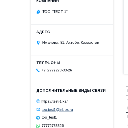
ТОО "ТЕСТ-1"
Иманова, 81, Актобе, Казахстан
+7 (777) 273-33-26
https://test-1.kz/
too.test1@inbox.ru
too_test1
77772733326