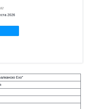
182
уста 2026
алканско Ехо"
я