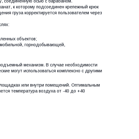
у, соединенную осью с барабаном.
канат, к которому подсоединен крепежный крюк
щения груза корректируется пользователем через
слях:
шленных объектов;
омобильной, горнодобывающей,
оподъемный механизм. В случае необходимости
ские могут использоваться комплексно с другими
площадках или внутри помещений. Оптимальным
ется температура воздуха от -40 до +40