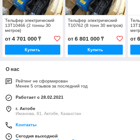
Тельфер электрический
Тельфер электрический
Тель
13Т10466 (2 тонны 30
Т10762 (8 тонн 30 метров)
13Т1
метров)
метр
4 701 000
6 801 000
от
₸
от
₸
от
Купить
Купить
О нас
Рейтинг не сформирован
Менее 5 отзывов за последний год
Работает с 28.02.2021
г. Актобе
Иманова, 81, Актобе, Казахстан
Контакты
Сегодня выходной