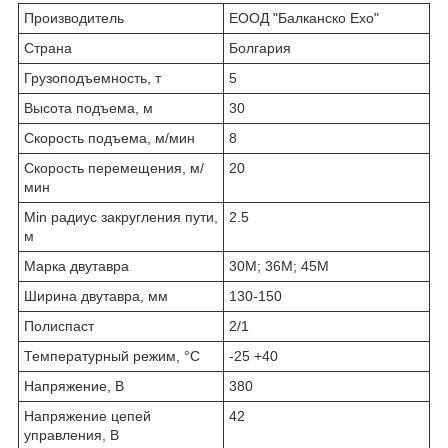
Производитель
ЕООД "Балканско Ехо"
Страна
Болгария
Грузоподъемность, т
5
Высота подъема, м
30
Скорость подъема, м/мин
8
Скорость перемещения, м/
20
мин
Min радиус закругления пути,
2.5
м
Марка двутавра
30М; 36М; 45М
Ширина двутавра, мм
130-150
Полиспаст
2/1
Температурный режим, °С
-25 +40
Напряжение, В
380
Напряжение цепей
42
управления, В