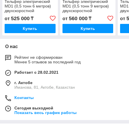
Тельфер электрический
Тельфер электрический
Тель
MD1 (0,5 тонн 6 метров)
MD1 (0,5 тонн 9 метров)
MD1 
двухскоростной
двухскоростной
двух
525 000
560 000
от
₸
от
₸
от
Купить
Купить
О нас
Рейтинг не сформирован
Менее 5 отзывов за последний год
Работает с 28.02.2021
г. Актобе
Иманова, 81, Актобе, Казахстан
Контакты
Сегодня выходной
Показать весь график работы