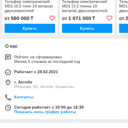
Тельфер электрический
Тельфер электрический
Тель
MD1 (0,5 тонн 18 метров)
MD1 (3,2 тонны 18
MD1 
двухскоростной
метров) двухскоростной
двух
560 000
1 071 000
от
₸
от
₸
от
Купить
Купить
О нас
Рейтинг не сформирован
Менее 5 отзывов за последний год
Работает с 28.02.2021
г. Актобе
Иманова, 81, Актобе, Казахстан
Контакты
Сегодня работает с 10:00 до 16:30
Показать весь график работы