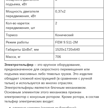
подъема, кВт
Мощность двигателя
0,37х2
передвижения, кВт
Кол-во кареток
2
передвижения, шт
Тормоз
Конический
Режим работы
FEM 9.511-2М
Габариты ШхВхГ, мм
1520х1720х640
Масса, кг
706
Электротельфер
– это крупное оборудование,
предназначенное для скоростного перемещения или
подъема массивных либо тяжелых грузов. Это изделие
обладает сложной конструкцией (в сравнении с ручной
талью) и используется во многих отраслях.
Электротельферы являются блочным механизмом.
Основным элементом этого механизма признан
электромотор с конусным ротором. Кроме ротора, в состав
тельфер электрических входит:
элемент намотки (состоит из барабана);