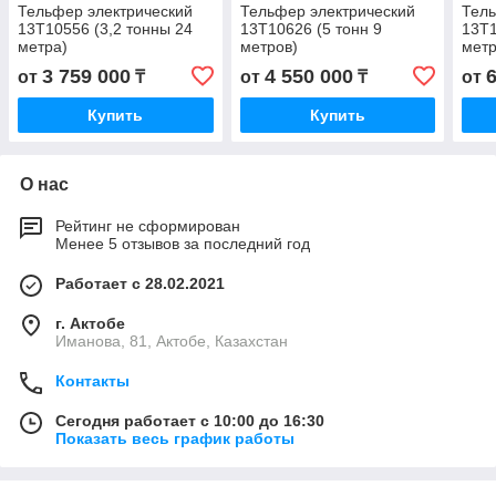
Тельфер электрический
Тельфер электрический
Тель
13Т10556 (3,2 тонны 24
13Т10626 (5 тонн 9
13Т1
метра)
метров)
метр
3 759 000
4 550 000
от
₸
от
₸
от
Купить
Купить
О нас
Рейтинг не сформирован
Менее 5 отзывов за последний год
Работает с 28.02.2021
г. Актобе
Иманова, 81, Актобе, Казахстан
Контакты
Сегодня работает с 10:00 до 16:30
Показать весь график работы