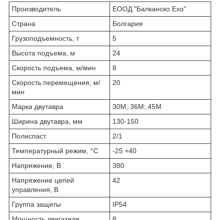
Производитель
ЕООД "Балканско Ехо"
Страна
Болгария
Грузоподъемность, т
5
Высота подъема, м
24
Скорость подъема, м/мин
8
Скорость перемещения, м/
20
мин
Марка двутавра
30М; 36М; 45М
Ширина двутавра, мм
130-150
Полиспаст
2/1
Температурный режим, °С
-25 +40
Напряжение, В
380
Напряжение цепей
42
управления, В
Группа защиты
IP54
Мощность двигателя
8