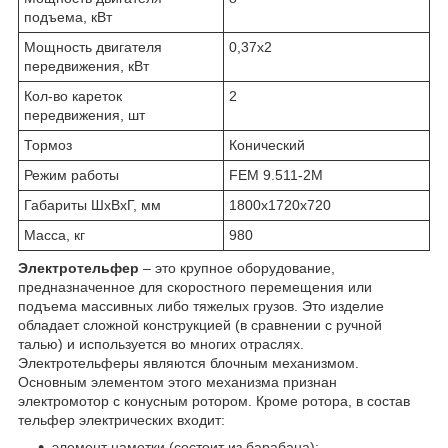
подъема, кВт
Мощность двигателя
0,37х2
передвижения, кВт
Кол-во кареток
2
передвижения, шт
Тормоз
Конический
Режим работы
FEM 9.511-2М
Габариты ШхВхГ, мм
1800х1720х720
Масса, кг
980
Электротельфер
– это крупное оборудование,
предназначенное для скоростного перемещения или
подъема массивных либо тяжелых грузов. Это изделие
обладает сложной конструкцией (в сравнении с ручной
талью) и используется во многих отраслях.
Электротельферы являются блочным механизмом.
Основным элементом этого механизма признан
электромотор с конусным ротором. Кроме ротора, в состав
тельфер электрических входит:
элемент намотки (состоит из барабана);