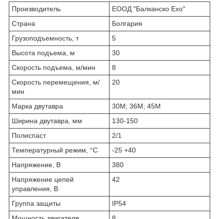
Производитель
ЕООД "Балканско Ехо"
Страна
Болгария
Грузоподъемность, т
5
Высота подъема, м
30
Скорость подъема, м/мин
8
Скорость перемещения, м/
20
мин
Марка двутавра
30М; 36М; 45М
Ширина двутавра, мм
130-150
Полиспаст
2/1
Температурный режим, °С
-25 +40
Напряжение, В
380
Напряжение цепей
42
управления, В
Группа защиты
IP54
Мощность двигателя
8