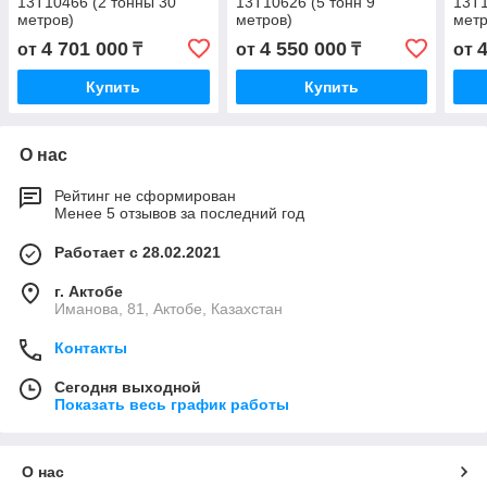
13Т10466 (2 тонны 30
13Т10626 (5 тонн 9
13Т1
метров)
метров)
метр
4 701 000
4 550 000
от
₸
от
₸
от
Купить
Купить
О нас
Рейтинг не сформирован
Менее 5 отзывов за последний год
Работает с 28.02.2021
г. Актобе
Иманова, 81, Актобе, Казахстан
Контакты
Сегодня выходной
Показать весь график работы
О нас