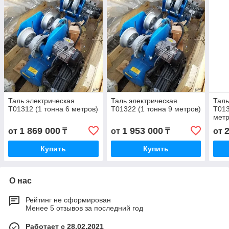
Таль электрическая
Таль электрическая
Таль
Т01312 (1 тонна 6 метров)
Т01322 (1 тонна 9 метров)
Т013
метр
1 869 000
1 953 000
от
₸
от
₸
от
Купить
Купить
О нас
Рейтинг не сформирован
Менее 5 отзывов за последний год
Работает с 28.02.2021