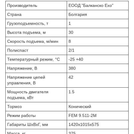
Производитель
ЕООД "Балканско Ехо"
Страна
Болгария
Грузоподъемность, т
1
Высота подъема, м
30
Скорость подъема, м/мин
8
Полиспаст
2/1
Температурный режим, °С
-25 +40
Напряжение, В
380
Напряжение цепей
42
управления, В
Мощность двигателя
1.5
подъема, кВт
Тормоз
Конический
Режим работы
FEM 9.511-2М
Габариты ШхВхГ, мм
1420х1015х575
Масса, кг
375