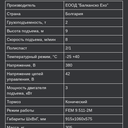
Производитель
ЕООД "Балканско Ехо"
Страна
Болгария
Грузоподъемность, т
2
Высота подъема, м
9
Скорость подъема, м/мин
8
Полиспаст
2/1
Температурный режим, °С
-25 +40
Напряжение, В
380
Напряжение цепей
42
управления, В
Мощность двигателя
3
подъема, кВт
Тормоз
Конический
Режим работы
FEM 9.511-2М
Габариты ШхВхГ, мм
915х1060х575
Масса, кг
305