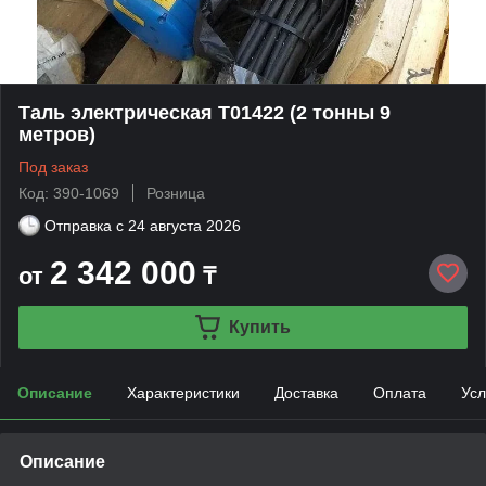
Таль электрическая Т01422 (2 тонны 9
метров)
Под заказ
Код: 390-1069
Розница
Отправка с
24 августа 2026
2 342 000
от
₸
Купить
Описание
Характеристики
Доставка
Оплата
Усл
Описание