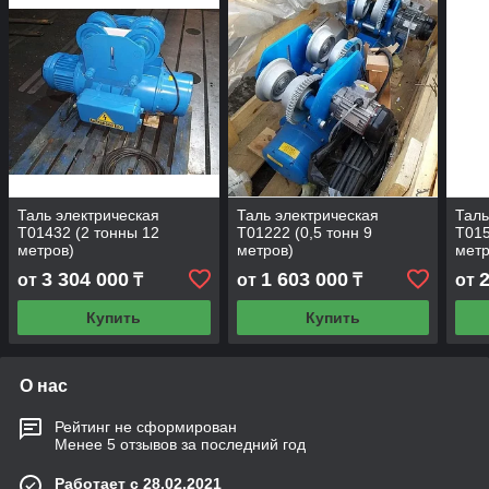
Таль электрическая
Таль электрическая
Таль
Т01432 (2 тонны 12
Т01222 (0,5 тонн 9
Т015
метров)
метров)
метр
3 304 000
1 603 000
от
₸
от
₸
от
Купить
Купить
О нас
Рейтинг не сформирован
Менее 5 отзывов за последний год
Работает с 28.02.2021