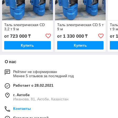
Таль электрическая CD
Таль электрическая CD 5 т
Таль
3,2 т 9 м
9 м
т 9 
723 000
1 330 000
от
₸
от
₸
от
Купить
Купить
О нас
Рейтинг не сформирован
Менее 5 отзывов за последний год
Работает с 28.02.2021
г. Актобе
Иманова, 81, Актобе, Казахстан
Контакты