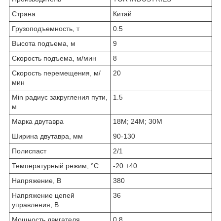
Страна
Китай
Грузоподъемность, т
0.5
Высота подъема, м
9
Скорость подъема, м/мин
8
Скорость перемещения, м/
20
мин
Min радиус закругления пути,
1.5
м
Марка двутавра
18М; 24М; 30М
Ширина двутавра, мм
90-130
Полиспаст
2/1
Температурный режим, °С
-20 +40
Напряжение, В
380
Напряжение цепей
36
управления, В
Мощность двигателя
0.8