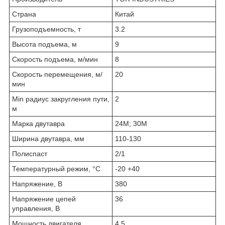
Страна
Китай
Грузоподъемность, т
3.2
Высота подъема, м
9
Скорость подъема, м/мин
8
Скорость перемещения, м/
20
мин
Min радиус закругления пути,
2
м
Марка двутавра
24М; 30М
Ширина двутавра, мм
110-130
Полиспаст
2/1
Температурный режим, °С
-20 +40
Напряжение, В
380
Напряжение цепей
36
управления, В
Мощность двигателя
4.5