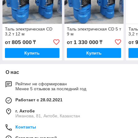
Таль электрическая CD
Таль электрическая CD 5 т
Таль
3,2 т 12 м
9 м
3,2 
805 000
1 330 000
от
₸
от
₸
от
Купить
Купить
О нас
Рейтинг не сформирован
Менее 5 отзывов за последний год
Работает с 28.02.2021
г. Актобе
Иманова, 81, Актобе, Казахстан
Контакты