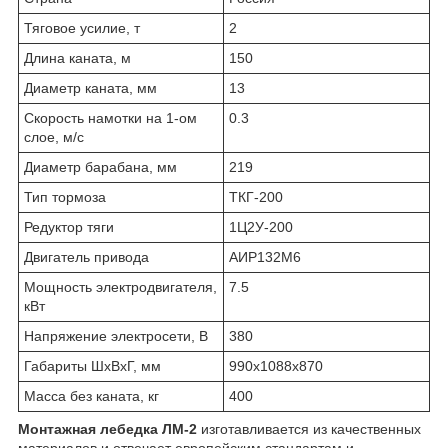
Тяговое усилие, т
2
Длина каната, м
150
Диаметр каната, мм
13
Скорость намотки на 1-ом
0.3
слое, м/с
Диаметр барабана, мм
219
Тип тормоза
ТКГ-200
Редуктор тяги
1Ц2У-200
Двигатель привода
АИР132M6
Мощность электродвигателя,
7.5
кВт
Напряжение электросети, В
380
Габариты ШхВхГ, мм
990х1088х870
Масса без каната, кг
400
Монтажная лебедка ЛМ-2
изготавливается из качественных
материалов и отвечает европейским стандартам и