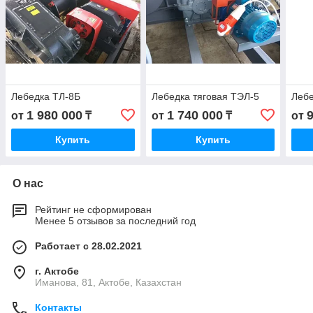
Лебедка ТЛ-8Б
Лебедка тяговая ТЭЛ-5
Лебе
1 980 000
1 740 000
от
₸
от
₸
от
Купить
Купить
О нас
Рейтинг не сформирован
Менее 5 отзывов за последний год
Работает с 28.02.2021
г. Актобе
Иманова, 81, Актобе, Казахстан
Контакты