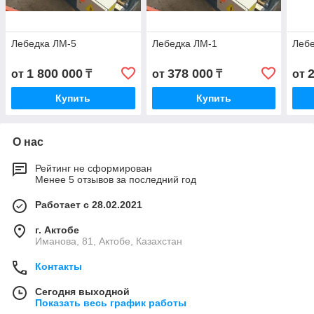
Лебедка ЛМ-5
Лебедка ЛМ-1
Леб
1 800 000
378 000
от
₸
от
₸
от
Купить
Купить
О нас
Рейтинг не сформирован
Менее 5 отзывов за последний год
Работает с 28.02.2021
г. Актобе
Иманова, 81, Актобе, Казахстан
Контакты
Сегодня выходной
Показать весь график работы