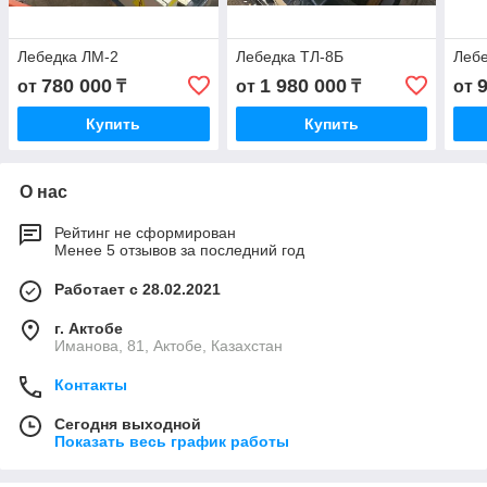
Лебедка ЛМ-2
Лебедка ТЛ-8Б
Лебе
780 000
1 980 000
от
₸
от
₸
от
Купить
Купить
О нас
Рейтинг не сформирован
Менее 5 отзывов за последний год
Работает с 28.02.2021
г. Актобе
Иманова, 81, Актобе, Казахстан
Контакты
Сегодня выходной
Показать весь график работы