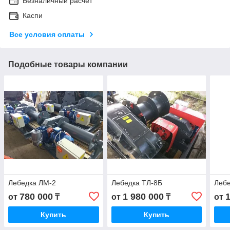
Безналичный расчет
Каспи
Все условия оплаты
Подобные товары компании
Лебедка ЛМ-2
Лебедка ТЛ-8Б
Лебе
780 000
1 980 000
от
₸
от
₸
от
Купить
Купить