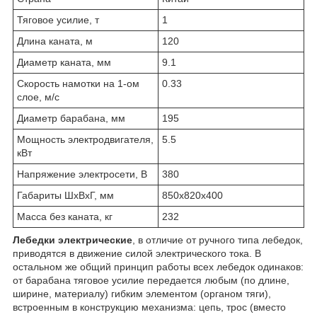
Тяговое усилие, т
1
Длина каната, м
120
Диаметр каната, мм
9.1
Скорость намотки на 1-ом
0.33
слое, м/с
Диаметр барабана, мм
195
Мощность электродвигателя,
5.5
кВт
Напряжение электросети, В
380
Габариты ШхВхГ, мм
850х820х400
Масса без каната, кг
232
Лебедки электрические
, в отличие от ручного типа лебедок,
приводятся в движение силой электрического тока. В
остальном же общий принцип работы всех лебедок одинаков:
от барабана тяговое усилие передается любым (по длине,
ширине, материалу) гибким элементом (органом тяги),
встроенным в конструкцию механизма: цепь, трос (вместо