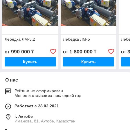
Лебедка ЛМ-3,2
Лебедка ЛМ-5
Леб
990 000
1 800 000
от
₸
от
₸
от
Купить
Купить
О нас
Рейтинг не сформирован
Менее 5 отзывов за последний год
Работает с 28.02.2021
г. Актобе
Иманова, 81, Актобе, Казахстан