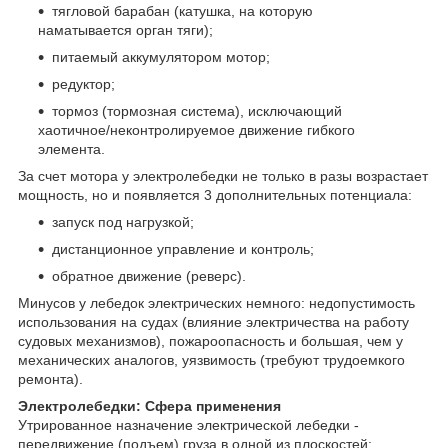
тягловой барабан (катушка, на которую
наматывается орган тяги);
питаемый аккумулятором мотор;
редуктор;
тормоз (тормозная система), исключающий
хаотичное/неконтролируемое движение гибкого
элемента.
За счет мотора у электролебедки не только в разы возрастает
мощность, но и появляется 3 дополнительных потенциала:
запуск под нагрузкой;
дистанционное управление и контроль;
обратное движение (реверс).
Минусов у лебедок электрических немного: недопустимость
использования на судах (влияние электричества на работу
судовых механизмов), пожароопасность и большая, чем у
механических аналогов, уязвимость (требуют трудоемкого
ремонта).
Электролебедки: Сфера применения
Утрированное назначение электрической лебедки -
передвижение (подъем) груза в одной из плоскостей: