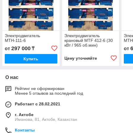
Электродвигатель
Электродвигатель
Элек
МТН-111-6
крановый MTF 412-6 (30
МТН
кВт / 965 об.мин)
297 000
от
₸
от
Цену уточняйте
Купить
О нас
Рейтинг не сформирован
Менее 5 отзывов за последний год
Работает с 28.02.2021
г. Актобе
Иманова, 81, Актобе, Казахстан
Контакты