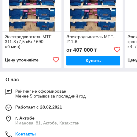
Электродвигатель MTF
Электродвигатель MTF-
Элек
311-8 (7,5 кВт / 690
211-6
кран
об.мин)
кВт 
407 000
от
₸
Цену уточняйте
Цен
Купить
О нас
Рейтинг не сформирован
Менее 5 отзывов за последний год
Работает с 28.02.2021
г. Актобе
Иманова, 81, Актобе, Казахстан
Контакты