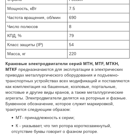
Мощность, кВт
7.5
Частота вращения, об/мин
690
Число полюсов
8
КПД, %
79
Класс защиты (IP)
54
Масса, кг
220
Крановые электродвигатели серий МТН, МТF, МТКН,
МТКF
предназначаются для эксплуатации в электрических
приводах металлургического оборудования и подъемно-
транспортных устройствах всех модификаций и поставляются
как комплектация на башенные, козловые, портальные,
мостовые и другие виды кранов, а также металлургические
агрегаты. Электродвигатели делятся на роторные и фазные.
Буквенное обозначение, которое служит маркировкой,
трактуется следующим образом:
МТ- принадлежность к серии;
К - указывает, что тип ротора короткозамкнутый,
отсутствие буквы говорит о фазном роторе.