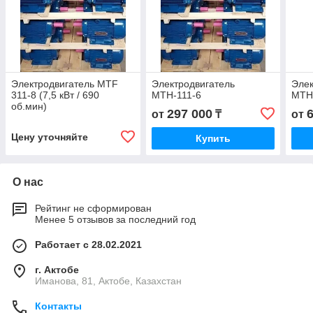
Электродвигатель MTF
Электродвигатель
Элек
311-8 (7,5 кВт / 690
МТН-111-6
МТН
об.мин)
297 000
от
₸
от
Цену уточняйте
Купить
О нас
Рейтинг не сформирован
Менее 5 отзывов за последний год
Работает с 28.02.2021
г. Актобе
Иманова, 81, Актобе, Казахстан
Контакты