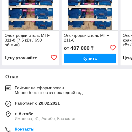
Электродвигатель MTF
Электродвигатель MTF-
Элек
311-8 (7,5 кВт / 690
211-6
кран
об.мин)
кВт 
407 000
от
₸
Цену уточняйте
Цен
Купить
О нас
Рейтинг не сформирован
Менее 5 отзывов за последний год
Работает с 28.02.2021
г. Актобе
Иманова, 81, Актобе, Казахстан
Контакты