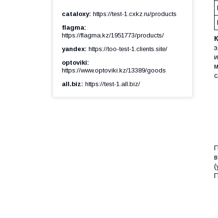
cataloxy
https://test-1.cxkz.ru/products
flagma
https://flagma.kz/1951773/products/
э
yandex
https://too-test-1.clients.site/
и
optoviki
м
https://www.optoviki.kz/13389/goods
с
all.biz
https://test-1.all.biz/
П
в
(
П