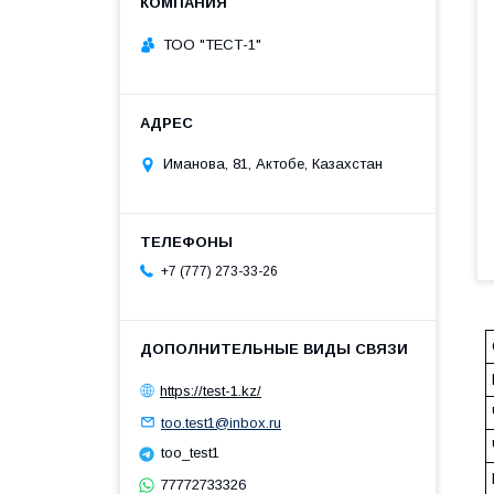
ТОО "ТЕСТ-1"
Иманова, 81, Актобе, Казахстан
+7 (777) 273-33-26
https://test-1.kz/
too.test1@inbox.ru
too_test1
77772733326