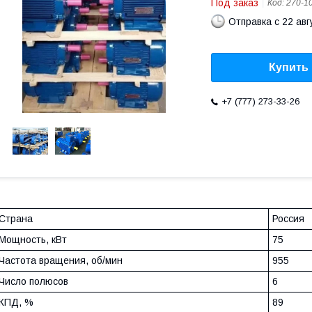
Под заказ
Код:
270-1
Отправка с 22 авг
Купить
+7 (777) 273-33-26
Страна
Россия
Мощность, кВт
75
Частота вращения, об/мин
955
Число полюсов
6
КПД, %
89