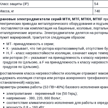
Класс защиты (IP)
54
Масса, кг
740
Крановые электродвигатели серий МТН, МТF, МТКН, МТКF
пре
лектрических приводах металлургического оборудования и подъе
 поставляются как комплектация на башенные, козловые, портальн
еталлургические агрегаты. Электродвигатели делятся на роторны
лужит маркировкой, трактуется следующим образом:
МТ- принадлежность к серии;
К - указывает, что тип ротора короткозамкнутый, отсутствие б
Н, F - класс нагревостойкости изоляции, означает какую тем
или роторах (Н – указывает на принадлежность к классу нагрев
градусов по Цельсию, а F на принадлежность к классу нагревос
градусов по Цельсию).
роставлением класса нагревостойкости изоляции отражают макси
ыдержать изоляция статора или ротора асихронного трехфазного
установленной) нагрузке.
араметры режима работы (S3 ПВ=40%) базового исполнения кран
электропитание - переменный ток (50 Герц);
напряжение - 380, 220, 660 Вольт;
соответствие климатического исполнения для работы в опред
мощность 0,8 – 160 кВт;