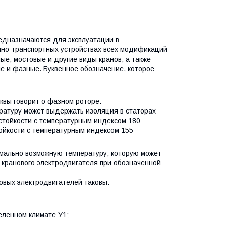
дназначаются для эксплуатации в
мно-транспортных устройствах всех модификаций
ые, мостовые и другие виды кранов, а также
е и фазные. Буквенное обозначение, которое
уквы говорит о фазном роторе.
пературу может выдержать изоляция в статорах
остойкости с температурным индексом 180
тойкости с температурным индексом 155
мально возможную температуру, которую может
 кранового электродвигателя при обозначенной
овых электродвигателей таковы:
еленном климате У1;