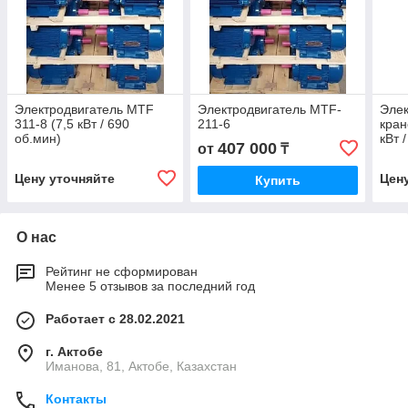
Электродвигатель MTF
Электродвигатель MTF-
Элек
311-8 (7,5 кВт / 690
211-6
кран
об.мин)
кВт 
407 000
от
₸
Цену уточняйте
Цен
Купить
О нас
Рейтинг не сформирован
Менее 5 отзывов за последний год
Работает с 28.02.2021
г. Актобе
Иманова, 81, Актобе, Казахстан
Контакты