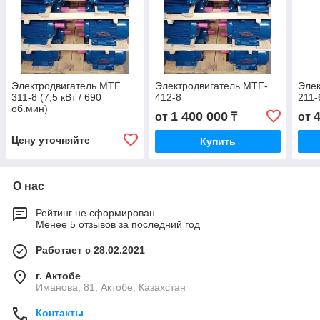
Электродвигатель MTF
Электродвигатель MTF-
Элек
311-8 (7,5 кВт / 690
412-8
211-
об.мин)
1 400 000
от
₸
от
Цену уточняйте
Купить
О нас
Рейтинг не сформирован
Менее 5 отзывов за последний год
Работает с 28.02.2021
г. Актобе
Иманова, 81, Актобе, Казахстан
Контакты