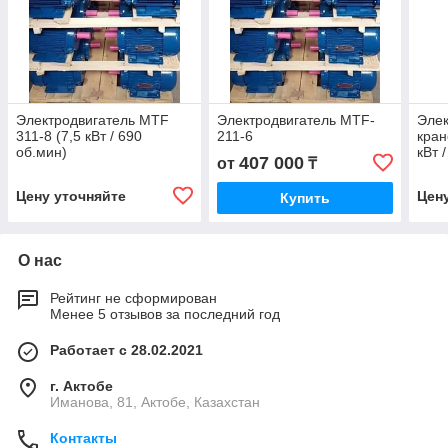
Электродвигатель MTF
Электродвигатель MTF-
Элек
311-8 (7,5 кВт / 690
211-6
кран
об.мин)
кВт 
407 000
от
₸
Цену уточняйте
Цен
Купить
О нас
Рейтинг не сформирован
Менее 5 отзывов за последний год
Работает с 28.02.2021
г. Актобе
Иманова, 81, Актобе, Казахстан
Контакты