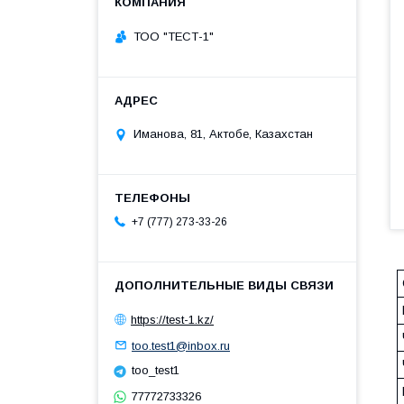
ТОО "ТЕСТ-1"
Иманова, 81, Актобе, Казахстан
+7 (777) 273-33-26
https://test-1.kz/
too.test1@inbox.ru
too_test1
77772733326