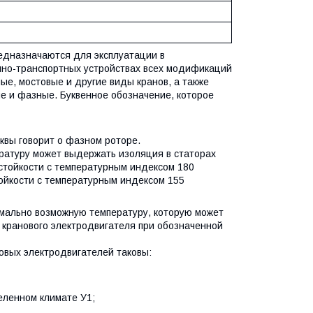
дназначаются для эксплуатации в
мно-транспортных устройствах всех модификаций
ые, мостовые и другие виды кранов, а также
е и фазные. Буквенное обозначение, которое
уквы говорит о фазном роторе.
пературу может выдержать изоляция в статорах
остойкости с температурным индексом 180
тойкости с температурным индексом 155
мально возможную температуру, которую может
 кранового электродвигателя при обозначенной
овых электродвигателей таковы:
еленном климате У1;