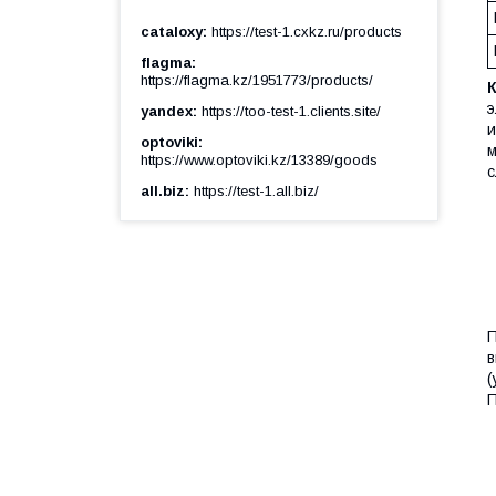
cataloxy
https://test-1.cxkz.ru/products
flagma
https://flagma.kz/1951773/products/
э
yandex
https://too-test-1.clients.site/
и
optoviki
м
https://www.optoviki.kz/13389/goods
с
all.biz
https://test-1.all.biz/
П
в
(
П