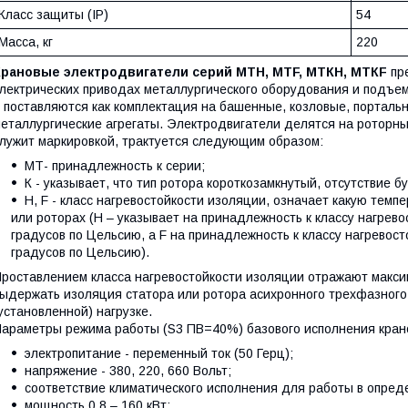
Класс защиты (IP)
54
Масса, кг
220
Крановые электродвигатели серий МТН, МТF, МТКН, МТКF
пре
лектрических приводах металлургического оборудования и подъе
 поставляются как комплектация на башенные, козловые, портальн
еталлургические агрегаты. Электродвигатели делятся на роторны
лужит маркировкой, трактуется следующим образом:
МТ- принадлежность к серии;
К - указывает, что тип ротора короткозамкнутый, отсутствие б
Н, F - класс нагревостойкости изоляции, означает какую тем
или роторах (Н – указывает на принадлежность к классу нагрев
градусов по Цельсию, а F на принадлежность к классу нагревос
градусов по Цельсию).
роставлением класса нагревостойкости изоляции отражают макси
ыдержать изоляция статора или ротора асихронного трехфазного
установленной) нагрузке.
араметры режима работы (S3 ПВ=40%) базового исполнения кран
электропитание - переменный ток (50 Герц);
напряжение - 380, 220, 660 Вольт;
соответствие климатического исполнения для работы в опред
мощность 0,8 – 160 кВт;