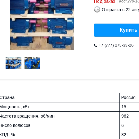
Под заказ
Код:
270-1
Отправка с 22 авг
Купить
+7 (777) 273-33-26
Страна
Россия
Мощность, кВт
15
Частота вращения, об/мин
962
Число полюсов
6
КПД, %
82