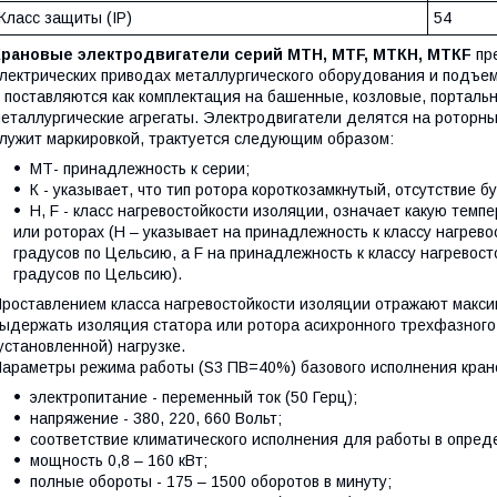
Класс защиты (IP)
54
Крановые электродвигатели серий МТН, МТF, МТКН, МТКF
пре
лектрических приводах металлургического оборудования и подъе
 поставляются как комплектация на башенные, козловые, портальн
еталлургические агрегаты. Электродвигатели делятся на роторны
лужит маркировкой, трактуется следующим образом:
МТ- принадлежность к серии;
К - указывает, что тип ротора короткозамкнутый, отсутствие б
Н, F - класс нагревостойкости изоляции, означает какую тем
или роторах (Н – указывает на принадлежность к классу нагрев
градусов по Цельсию, а F на принадлежность к классу нагревос
градусов по Цельсию).
роставлением класса нагревостойкости изоляции отражают макси
ыдержать изоляция статора или ротора асихронного трехфазного
установленной) нагрузке.
араметры режима работы (S3 ПВ=40%) базового исполнения кран
электропитание - переменный ток (50 Герц);
напряжение - 380, 220, 660 Вольт;
соответствие климатического исполнения для работы в опред
мощность 0,8 – 160 кВт;
полные обороты - 175 – 1500 оборотов в минуту;