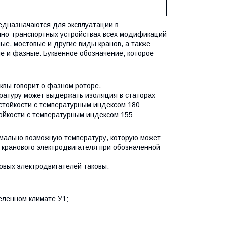
дназначаются для эксплуатации в
мно-транспортных устройствах всех модификаций
ые, мостовые и другие виды кранов, а также
е и фазные. Буквенное обозначение, которое
уквы говорит о фазном роторе.
пературу может выдержать изоляция в статорах
остойкости с температурным индексом 180
тойкости с температурным индексом 155
мально возможную температуру, которую может
 кранового электродвигателя при обозначенной
овых электродвигателей таковы:
еленном климате У1;