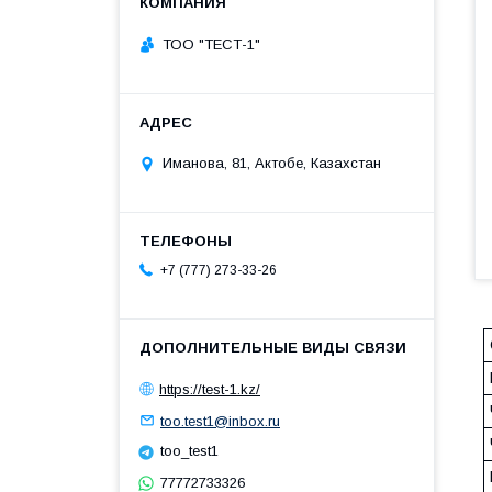
ТОО "ТЕСТ-1"
Иманова, 81, Актобе, Казахстан
+7 (777) 273-33-26
https://test-1.kz/
too.test1@inbox.ru
too_test1
77772733326