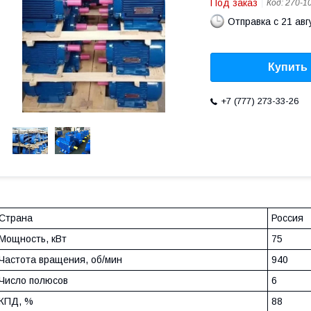
Под заказ
Код:
270-1
Отправка с 21 авг
Купить
+7 (777) 273-33-26
Страна
Россия
Мощность, кВт
75
Частота вращения, об/мин
940
Число полюсов
6
КПД, %
88