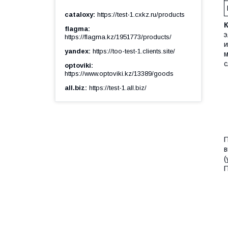
cataloxy
https://test-1.cxkz.ru/products
flagma
э
https://flagma.kz/1951773/products/
и
yandex
https://too-test-1.clients.site/
м
с
optoviki
https://www.optoviki.kz/13389/goods
all.biz
https://test-1.all.biz/
П
в
(
П