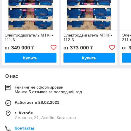
Электродвигатель MTKF-
Электродвигатель MTKF-
Элек
111-6
112-6
211-
349 000
373 000
от
₸
от
₸
от
Купить
Купить
О нас
Рейтинг не сформирован
Менее 5 отзывов за последний год
Работает с 28.02.2021
г. Актобе
Иманова, 81, Актобе, Казахстан
Контакты