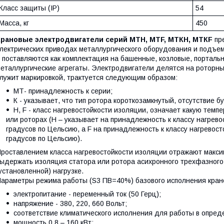
Класс защиты (IP)
54
Масса, кг
450
Крановые электродвигатели серий МТН, МТF, МТКН, МТКF
пре
лектрических приводах металлургического оборудования и подъе
 поставляются как комплектация на башенные, козловые, портальн
еталлургические агрегаты. Электродвигатели делятся на роторны
лужит маркировкой, трактуется следующим образом:
МТ- принадлежность к серии;
К - указывает, что тип ротора короткозамкнутый, отсутствие б
Н, F - класс нагревостойкости изоляции, означает какую тем
или роторах (Н – указывает на принадлежность к классу нагрев
градусов по Цельсию, а F на принадлежность к классу нагревос
градусов по Цельсию).
роставлением класса нагревостойкости изоляции отражают макси
ыдержать изоляция статора или ротора асихронного трехфазного
установленной) нагрузке.
араметры режима работы (S3 ПВ=40%) базового исполнения кран
электропитание - переменный ток (50 Герц);
напряжение - 380, 220, 660 Вольт;
соответствие климатического исполнения для работы в опред
мощность 0,8 – 160 кВт;