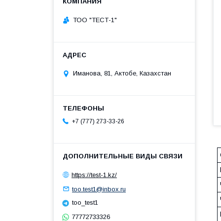
ТОО "ТЕСТ-1"
Иманова, 81, Актобе, Казахстан
+7 (777) 273-33-26
https://test-1.kz/
too.test1@inbox.ru
too_test1
77772733326