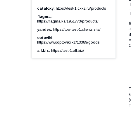
cataloxy
https://test-1.cxkz.ru/products
flagma
https://flagma.kz/1951773/products/
э
yandex
https://too-test-1.clients.site/
и
optoviki
м
https://www.optoviki.kz/13389/goods
с
all.biz
https://test-1.all.biz/
П
в
(
П