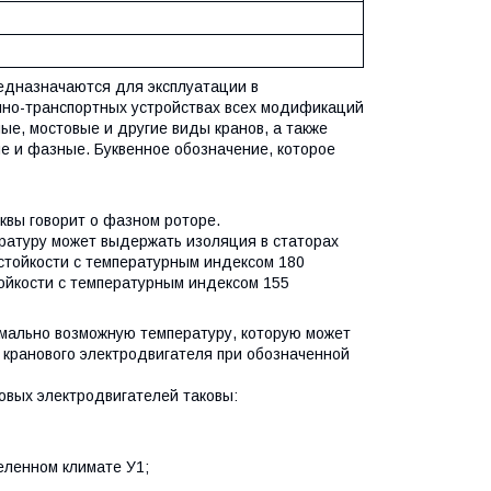
дназначаются для эксплуатации в
мно-транспортных устройствах всех модификаций
ые, мостовые и другие виды кранов, а также
е и фазные. Буквенное обозначение, которое
уквы говорит о фазном роторе.
пературу может выдержать изоляция в статорах
остойкости с температурным индексом 180
тойкости с температурным индексом 155
мально возможную температуру, которую может
 кранового электродвигателя при обозначенной
овых электродвигателей таковы:
еленном климате У1;