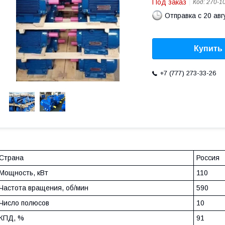
Под заказ
Код:
270-1
Отправка с 20 авг
Купить
+7 (777) 273-33-26
Страна
Россия
Мощность, кВт
110
Частота вращения, об/мин
590
Число полюсов
10
КПД, %
91