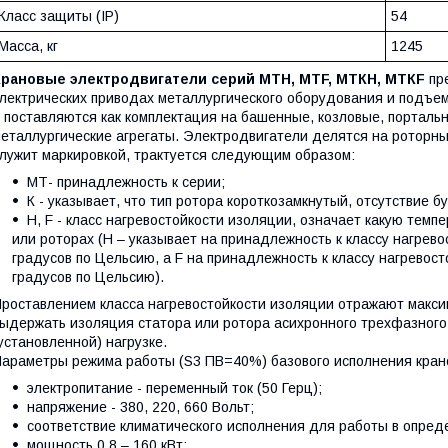
Класс защиты (IP)
54
Масса, кг
1245
Крановые электродвигатели серий МТН, МТF, МТКН, МТКF
пре
лектрических приводах металлургического оборудования и подъе
 поставляются как комплектация на башенные, козловые, портальн
еталлургические агрегаты. Электродвигатели делятся на роторны
лужит маркировкой, трактуется следующим образом:
МТ- принадлежность к серии;
К - указывает, что тип ротора короткозамкнутый, отсутствие б
Н, F - класс нагревостойкости изоляции, означает какую тем
или роторах (Н – указывает на принадлежность к классу нагрев
градусов по Цельсию, а F на принадлежность к классу нагревос
градусов по Цельсию).
роставлением класса нагревостойкости изоляции отражают макси
ыдержать изоляция статора или ротора асихронного трехфазного
установленной) нагрузке.
араметры режима работы (S3 ПВ=40%) базового исполнения кран
электропитание - переменный ток (50 Герц);
напряжение - 380, 220, 660 Вольт;
соответствие климатического исполнения для работы в опред
мощность 0,8 – 160 кВт;