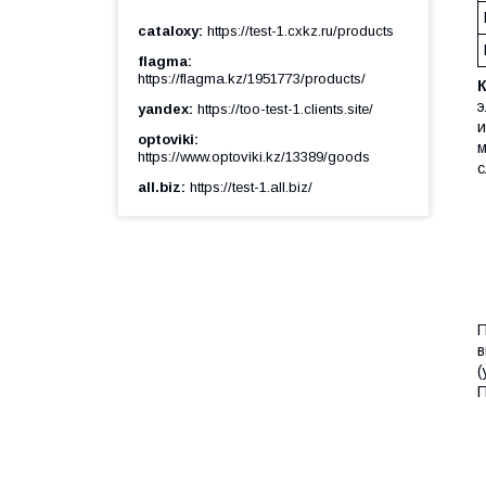
cataloxy
https://test-1.cxkz.ru/products
flagma
https://flagma.kz/1951773/products/
э
yandex
https://too-test-1.clients.site/
и
optoviki
м
https://www.optoviki.kz/13389/goods
с
all.biz
https://test-1.all.biz/
П
в
(
П