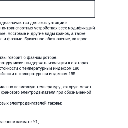
дназначаются для эксплуатации в
мно-транспортных устройствах всех модификаций
ые, мостовые и другие виды кранов, а также
е и фазные. Буквенное обозначение, которое
уквы говорит о фазном роторе.
пературу может выдержать изоляция в статорах
остойкости с температурным индексом 180
тойкости с температурным индексом 155
мально возможную температуру, которую может
 кранового электродвигателя при обозначенной
овых электродвигателей таковы:
еленном климате У1;