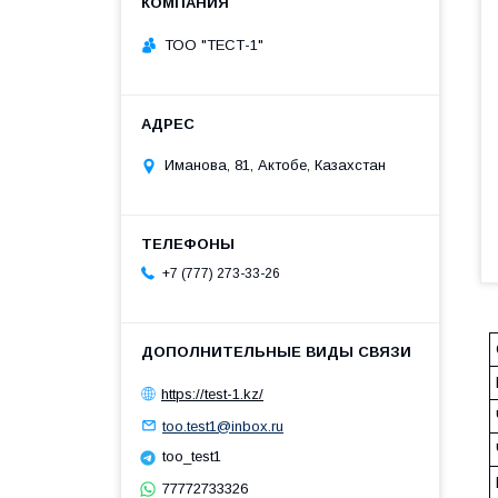
ТОО "ТЕСТ-1"
Иманова, 81, Актобе, Казахстан
+7 (777) 273-33-26
https://test-1.kz/
too.test1@inbox.ru
too_test1
77772733326